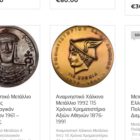
0
€
60.00
τερότητες –
τυχόν ιδιαιτερότητες –
των π
€
3
α περιγράφονται
ελαττώματα περιγράφονται
εγγυ
 εφόσον υπάρχουν.
αναλυτικά εφόσον υπάρχουν.
τυχόν
89)
(Κωδ. 10288)
ελατ
αναλ
(Κωδ
SO
τικό Μετάλλιο
Αναμνηστικό Χάλκινο
Μετ
ές
Μετάλλιο 1992 115
Ελλ
ογικόν
Χρόνια Χρηματιστήριο
Πολ
ν 1961 –
Αξιών Αθηνών 1876-
Διε
ς
1991
Μετά
Πολέ
ό Μετάλλιο Α
Αναμνηστικό Χάλκινο Μετάλλιο
Στο 
ρητολογικόν
1992 115 Χρόνια Χρηματιστήριο
βρείτ