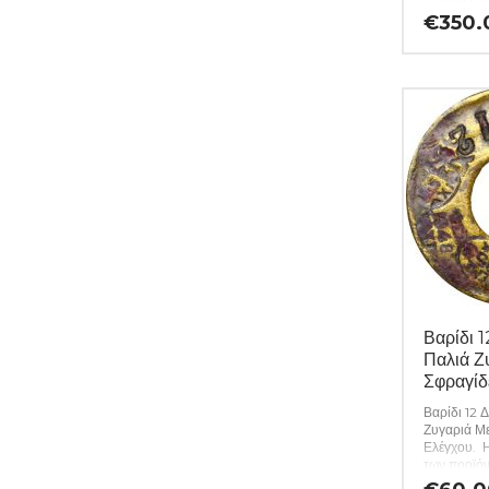
γνησιότητα
€
350.
προϊόντων 
εφ όρου ζω
ιδιαιτερότ
περιγράφον
εφόσον υπ
10304)
Βαρίδι 
Παλιά Ζ
Σφραγίδ
Βαρίδι 12 
Ζυγαριά Μ
Ελέγχου. 
των προϊόν
εγγυημένη 