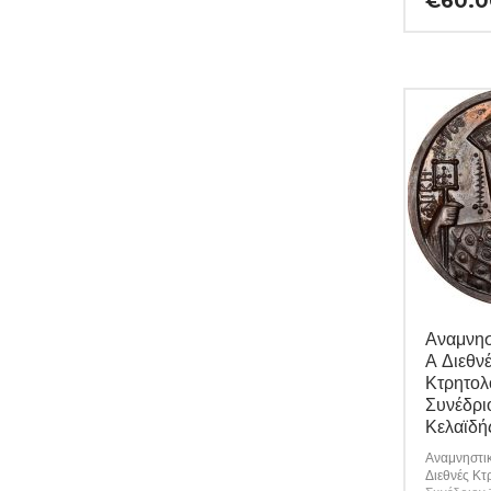
€
60.0
τυχόν ιδιαι
ελαττώματ
αναλυτικά
(Κωδ. 102
Αναμνησ
Α Διεθν
Κτρητολ
Συνέδριο
Κελαϊδή
Αναμνηστικ
Διεθνές Κτ