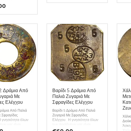
ελαττώματα περιγράφονται
ελατ
 όλων των
00
αναλυτικά εφόσον υπάρχουν.
αναλ
μας είναι εγγυημένη
(Κωδ. 10303)
(Κωδ
ής ενώ τυχόν
ητες – ελαττώματα
ται αναλυτικά
άρχουν. (Κωδ.
12 Δράμια Από
Βαρίδι 5 Δράμια Από
Χάλ
υγαριά Με
Παλιά Ζυγαριά Με
Μετ
ες Ελέγχου
Σφραγίδες Ελέγχου
Κατ
Ζευ
Δράμια Από Παλιά
Βαρίδι 5 Δράμια Από Παλιά
ε Σφραγίδες
Ζυγαριά Με Σφραγίδες
Χάλκ
Η γνησιότητα όλων
Ελέγχου. Η γνησιότητα όλων
Διοί
των μας είναι
των προϊόντων μας είναι
Άσκησ
εφ όρου ζωής ενώ
εγγυημένη εφ όρου ζωής ενώ
Χούν