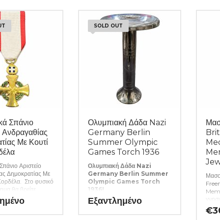
LATEST
UT
SOLD OUT
ικά Σπάνιο
Ολυμπιακή Δάδα Nazi
Μασ
ο Ανδραγαθίας
Germany Berlin
Bri
τίας Με Κουτί
Summer Olympic
Med
δέλα
Games Torch 1936
Mem
Jew
 Σπάνιο Αριστείο
Ολυμπιακή Δάδα Nazi
ας Δημοκρατίας Με
Germany Berlin Summer
Μασον
Κορδέλα. Στο φυσικό
Olympic Games Torch
Free
ημα θα βρείτε
1936!
Memb
κιλία ελληνικών και
Η γνησιότητα όλων των
ημένο
Εξαντλημένο
γνησ
σμάτων και
προϊόντων μας είναι εγγυημένη
νομισ
€
3
σμάτων καθώς και
εφ όρου ζωής ενώ τυχόν
εγγυ