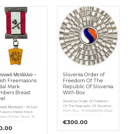
ονικό Μετάλλιο –
Slovenia Order of
tish Freemasons
Freedom Of The
al Mark
Republic Of Slovenia
bers Breast
With Box
el
Slovenia Order of Freedom
Of The Republic Of Slovenia
ικό Μετάλλιο – British
With Box. Η γνησιότητα όλων
masons Medal Mark
των προϊόντων μας είναι
ers Breast Jewel. Η
εγγυημένη εφ όρου ζωής ενώ
ιότητα όλων των
€
300.00
τυχόν ιδιαιτερότητες –
μάτων μας είναι
0.00
ελαττώματα περιγράφονται
ημένη εφ όρου ζωής ενώ