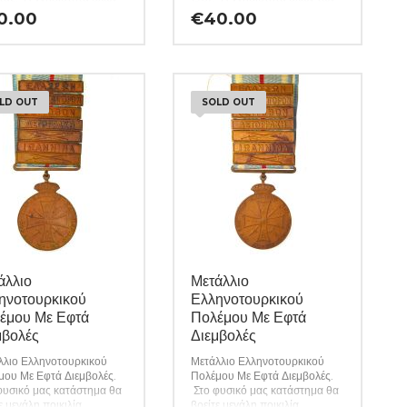
ροϊόντων μας είναι
προϊόντων μας είναι εγγυημένη
0.00
€
40.00
ημένη εφ όρου ζωής ενώ
εφ όρου ζωής ενώ τυχόν
 ιδιαιτερότητες –
ιδιαιτερότητες – ελαττώματα
τώματα περιγράφονται
περιγράφονται αναλυτικά
υτικά εφόσον υπάρχουν.
εφόσον υπάρχουν. (Κωδ.
. 10287)
10286)
LD OUT
SOLD OUT
άλλιο
Μετάλλιο
ηνοτουρκικού
Ελληνοτουρκικού
έμου Με Εφτά
Πολέμου Με Εφτά
μβολές
Διεμβολές
λλιο Ελληνοτουρκικού
Μετάλλιο Ελληνοτουρκικού
μου Με Εφτά Διεμβολές.
Πολέμου Με Εφτά Διεμβολές.
φυσικό μας κατάστημα θα
Στο φυσικό μας κατάστημα θα
ε μεγάλη ποικιλία
βρείτε μεγάλη ποικιλία