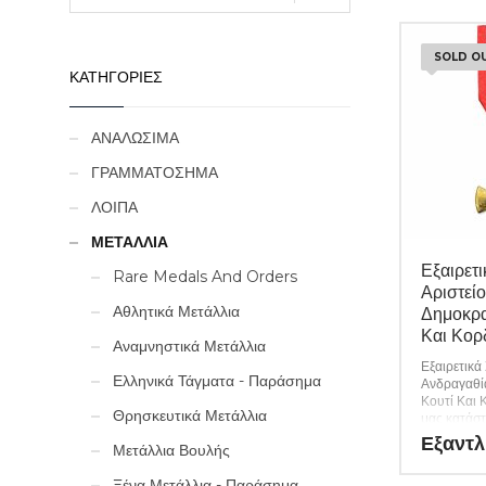
SOLD O
ΚΑΤΗΓΟΡΙΕΣ
ΑΝΑΛΩΣΙΜΑ
ΓΡΑΜΜΑΤΟΣΗΜΑ
ΛΟΙΠΑ
ΜΕΤΑΛΛΙΑ
Εξαιρετ
Rare Medals And Orders
Αριστεί
Αθλητικά Μετάλλια
Δημοκρα
Και Κορ
Αναμνηστικά Μετάλλια
Εξαιρετικά
Ελληνικά Τάγματα - Παράσημα
Ανδραγαθί
Κουτί Και 
Θρησκευτικά Μετάλλια
μας κατάστ
μεγάλη ποι
Εξαντλ
Μετάλλια Βουλής
ξένων νομι
χαρτονομι
Ξένα Μετάλλια - Παράσημα