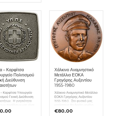
αναλυτικά εφόσον υπάρχουν.
 ιδιαιτερότητες –
(Κωδ. 10305)
τώματα περιγράφονται
υτικά εφόσον υπάρχουν.
. 10306)
α – Καρφίτσα
Χάλκινο Αναμνηστικό
υργείο Πολιτισμού
Μετάλλιο ΕΟΚΑ
ική Διεύθυνση
Γρηγόρης Αυξεντίου
αιοτήτων
1955-1980
 – Καρφίτσα Υπουργείο
Χάλκινο Αναμνηστικό Μετάλλιο
ισμού Γενική Διεύθυνση
ΕΟΚΑ Γρηγόρης Αυξεντίου
ιοτήτων. Η γνησιότητα
1955-1980. Στο φυσικό μας
των προϊόντων μας είναι
κατάστημα θα βρείτε μεγάλη
ημένη εφ όρου ζωής ενώ
ποικιλία ελληνικών και ξένων
0.00
€
80.00
 ιδιαιτερότητες –
νομισμάτων και