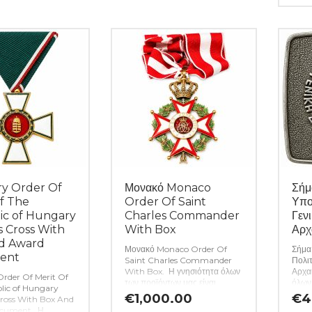
αραίτητα αναλώσιμα
ιδιαιτερότητες – ελαττώματα
τυχών
λλογή σας.
(Κωδ.
περιγράφονται αναλυτικά
ελατ
εφόσον υπάρχουν. (Κωδ.
αναλ
10308)
(Κωδ
y Order Of
Μονακό Monaco
Σήμ
f The
Order Of Saint
Υπο
ic of Hungary
Charles Commander
Γεν
s Cross With
With Box
Αρχ
d Award
Μονακό Monaco Order Of
Σήμα
ent
Saint Charles Commander
Πολιτ
With Box. Η γνησιότητα όλων
Αρχα
rder Of Merit Of
των προϊόντων μας είναι
όλων 
lic of Hungary
εγγυημένη εφ όρου ζωής ενώ
εγγυ
€
1,000.00
€
4
Cross With Box And
τυχόν ιδιαιτερότητες –
τυχόν
cument. Η