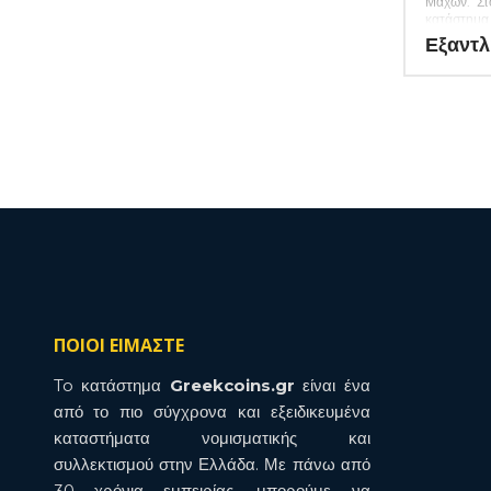
Μαχών. Στ
κατάστημα 
ποικιλία ελ
Εξαντλ
νομισμάτων
χαρτονομι
όλα τα απ
για την συ
10271)
ΠΟΙΟΙ ΕΙΜΑΣΤΕ
To κατάστημα
Greekcoins.gr
είναι ένα
από το πιο σύγχρονα και εξειδικευμένα
καταστήματα νομισματικής και
συλλεκτισμού στην Ελλάδα. Με πάνω από
30 χρόνια εμπειρίας, μπορούμε να