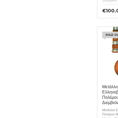
Συνέδριον 
γνησιότητα
προϊόντων 
€
100.
εφ όρου ζω
ιδιαιτερότ
περιγράφον
εφόσον υπ
10285)
SOLD O
Μετάλλι
Ελληνοβ
Πολέμου
Διεμβολ
Μετάλλιο 
Πολέμου Με