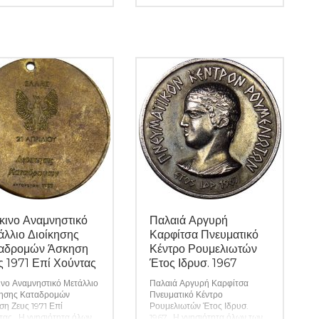
τώματα περιγράφονται
χαρτονομισμάτων καθώς και
υτικά εφόσον υπάρχουν.
όλα τα απαραίτητα αναλώσιμα
. 10297)
για την συλλογή σας.
(Κωδ.
10295)
κινο Αναμνηστικό
Παλαιά Αργυρή
άλλιο Διοίκησης
Καρφίτσα Πνευματικό
αδρομών Άσκηση
Κέντρο Ρουμελιωτών
ς 1971 Επί Χούντας
Έτος Ιδρυσ. 1967
ινο Αναμνηστικό Μετάλλιο
Παλαιά Αργυρή Καρφίτσα
κησης Καταδρομών
Πνευματικό Κέντρο
η Ζευς 1971 Επί
Ρουμελιωτών Έτος Ιδρυσ.
τας. Η γνησιότητα όλων
1967. Η γνησιότητα όλων των