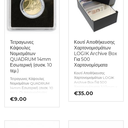
Τετραγωνες
Κουτί Αποθήκευσης
Κάψουλες
Χαρτονομισμάτων
Νομισμάτων
LOGIK Archive Box
QUADRUM 14mm
Για 500
Εσωτερική (συσκ. 10
Χαρτονομίσματα
τεμ.)
Κουτί Αποθήκευσης
Χαρτονομισμάτων LOGIK
Τετραγωνες Κάψουλες
Archive Box Για 500
Νομισμάτων QUADRUM
Χαρτονομίσματα 307mm x
14mm Εσωτερική (συσκ. 10
205mm x 100mm.
Το
τεμ.). Οι πανομοιότυπες
€
35.00
“Logik Box” είναι μια
εξωτερικές διαστάσεις των
€
9.00
πρακτική λύση για την
τετράγωνων καψουλών
τακτοποίηση και την
QUADRUM επιτρέπουν την
αποθήκευση
αποθήκευση κερμάτων
τραπεζογραμματίων. Λόγω
διαφορετικών μεγεθών σε
του μικρού μεγέθους του,
ένα σύστημα αποθήκευσης.
χωράει σε οποιοδήποτε
Τετράγωνες κάψουλες
χρηματοκιβώτιο ή ντουλάπι