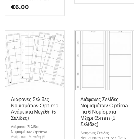
χαρτονομισμάτων καθώς και
25,75mm. Χωρίς προεξοχή
€
6.00
όλα τα απαραίτητα
(πλαίσιο) στην περίμετρο! Οι
αναλώσιμα για την συλλογή
αυθεντικές κάψουλες
σας. (Κωδ. 7388)
νομισμάτων Ultra
LIGHTHOUSE προσφέρουν
την καλύτερη προστασία για
τα νομίσματά σας. Είναι
κατασκευασμένα από
διαφανές ακρυλικό υψηλής
ποιότητας που τα κάνει
ανθεκτικά στις γρατζουνιές.
Προσφέρουν σφιχτό
κλείσιμο ενώ είναι
ταυτόχρονα εύκολα στο
άνοιγμα. Η κάθε συσκευασία
περιέχει 10 κάψουλες. (Κωδ.
7389)
Διάφανες Σελίδες
Διάφανες Σελίδες
Νομισμάτων Optima
Νομισμάτων Optima
Ανάμεικτα Μεγέθη (5
Για 6 Νομίσματα
Σελίδες)
Μέχρι 65mm (5
Σελίδες)
Διάφανες Σελίδες
Νομισμάτων Optima
Διάφανες Σελίδες
Ανάμεικτα Μεγέθη (5
Νομισμάτων Optima Για 6