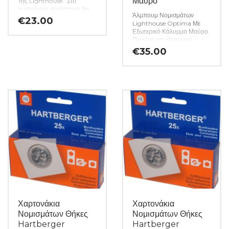
Μαύρο
Της Lighthouse. Στο
φυσικό μας κατάστημα θα
Άλμπουμ Νομισμάτων
βρείτε μεγάλη ποικιλία
€
23.00
Lighthouse Optima Με
ελληνικών και ξένων
Εξωτερικό Κάλυμμα Μαύρο.
νομισμάτων και
Περιέχει και εξωτερικό
χαρτονομισμάτων καθώς και
κάλυμμα. Χωράει έως και 60
όλα τα απαραίτητα
€
35.00
φύλλα OPTIMA (ανάλογα
αναλώσιμα για την συλλογή
με την αντοχή).
σας. (Κωδ. 6427)
Μέγεθος αλμπουμ: 245 x
270 x 55 mm
Συνολικό μέγεθος
καλύμματος: 250 x 280 x 65
mm
(Κωδ. 6005)
Χαρτονάκια
Χαρτονάκια
Νομισμάτων Θήκες
Νομισμάτων Θήκες
Hartberger
Hartberger