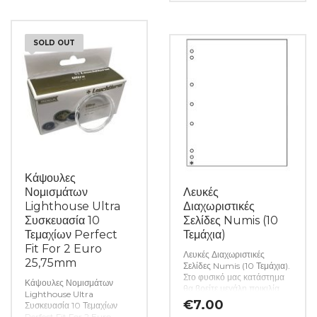
όλα τα απαραίτητα
χαρτονομισμάτων καθώς και
αναλώσιμα για την συλλογή
όλα τα απαραίτητα
σας. (Κωδ. 7393)
αναλώσιμα για την συλλογή
SOLD OUT
σας. (Κωδ. 7392)
Κάψουλες
Νομισμάτων
Λευκές
Lighthouse Ultra
Διαχωριστικές
Συσκευασία 10
Σελίδες Numis (10
Τεμαχίων Perfect
Τεμάχια)
Fit For 2 Euro
Λευκές Διαχωριστικές
25,75mm
Σελίδες Numis (10 Τεμάχια).
Στο φυσικό μας κατάστημα
Κάψουλες Νομισμάτων
θα βρείτε μεγάλη ποικιλία
Lighthouse Ultra
ελληνικών και ξένων
€
7.00
Συσκευασία 10 Τεμαχίων
νομισμάτων και
Perfect Fit For 2 Euro