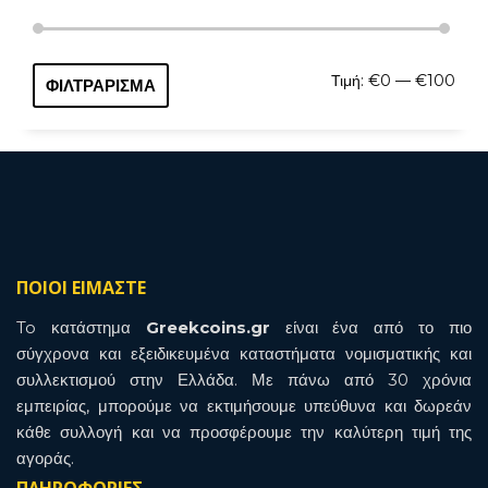
Ελάχ
Μέγι
Τιμή:
€0
—
€100
ΦΙΛΤΡΆΡΙΣΜΑ
τιμή
τιμή
ΠΟΙΟΙ ΕΙΜΑΣΤΕ
To κατάστημα
Greekcoins.gr
είναι ένα από το πιο
σύγχρονα και εξειδικευμένα καταστήματα νομισματικής και
συλλεκτισμού στην Ελλάδα. Με πάνω από 30 χρόνια
εμπειρίας, μπορούμε να εκτιμήσουμε υπεύθυνα και δωρεάν
κάθε συλλογή και να προσφέρουμε την καλύτερη τιμή της
αγοράς.
ΠΛΗΡΟΦΟΡΙΕΣ