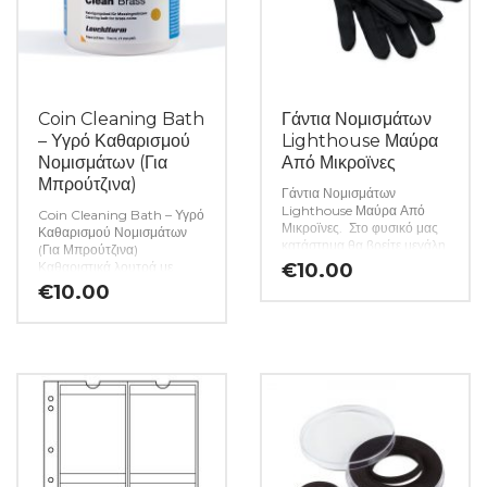
Coin Cleaning Bath
Γάντια Νομισμάτων
– Υγρό Καθαρισμού
Lighthouse Μαύρα
Νομισμάτων (Για
Από Μικροϊνες
Μπρούτζινα)
Γάντια Νομισμάτων
Lighthouse Μαύρα Από
Coin Cleaning Bath – Υγρό
Μικροϊνες. Στο φυσικό μας
Καθαρισμού Νομισμάτων
κατάστημα θα βρείτε μεγάλη
(Για Μπρούτζινα)
ποικιλία ελληνικών και ξένων
Καθαριστικά λουτρά με
€
10.00
νομισμάτων και
υψηλής ποιότητας ουσίες
€
10.00
χαρτονομισμάτων καθώς και
για άμεση και ήπια
όλα τα απαραίτητα
απομάκρυνση της
αναλώσιμα για την συλλογή
οξείδωσης στα κέρματα.
σας. (Κωδ. 10233)
Πώς λειτουργεί: Βγάζετε τα
νομίσματα για λίγα λεπτά
στο λουτρό (η διάρκεια
εξαρτάται από το
χρησιμοποιημένο λουτρό
καθαρισμού και το επίπεδο
οξείδωσης, για περισσότερες
λεπτομέρειες, παρακαλούμε