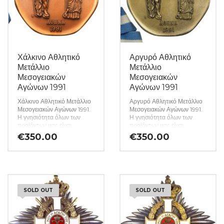
Χάλκινο Αθλητικό
Αργυρό Αθλητικό
Μετάλλιο
Μετάλλιο
Μεσογειακών
Μεσογειακών
Αγώνων 1991
Αγώνων 1991
Χάλκινο Αθλητικό Μετάλλιο
Αργυρό Αθλητικό Μετάλλιο
Μεσογειακών Αγώνων 1991.
Μεσογειακών Αγώνων 1991.
Η γνησιότητα όλων των
Η γνησιότητα όλων των
προϊόντων μας είναι
προϊόντων μας είναι
εγγυημένη εφ όρου ζωής
εγγυημένη εφ όρου ζωής
€
350.00
€
350.00
ενώ τυχόν ιδιαιτερότητες –
ενώ τυχόν ιδιαιτερότητες –
ελαττώματα περιγράφονται
ελαττώματα περιγράφονται
αναλυτικά εφόσον
αναλυτικά εφόσον
υπάρχουν. (Κωδ. 8822)
υπάρχουν. (Κωδ. 8821)
SOLD OUT
SOLD OUT