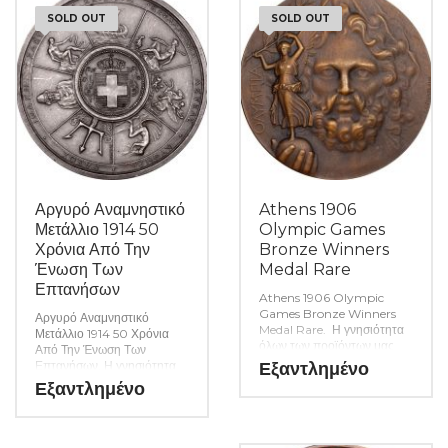
SOLD OUT
SOLD OUT
Αργυρό Αναμνηστικό
Athens 1906
Μετάλλιο 1914 50
Olympic Games
Χρόνια Από Την
Bronze Winners
Ένωση Των
Medal Rare
Επτανήσων
Athens 1906 Olympic
Games Bronze Winners
Αργυρό Αναμνηστικό
Medal Rare. Η γνησιότητα
Μετάλλιο 1914 50 Χρόνια
όλων των προϊόντων μας
Από Την Ένωση Των
είναι εγγυημένη εφ όρου
Επτανήσων. Η γνησιότητα
Εξαντλημένο
ζωής ενώ τυχόν
όλων των νομισμάτων μας
Εξαντλημένο
ιδιαιτερότητες – ελαττώματα
είναι εγγυημένη εφ όρου
περιγράφονται αναλυτικά
ζωής ενώ τυχών
εφόσον υπάρχουν. (Κωδ.
ιδιαιτερότητες – ελαττώματα
8140)
περιγράφονται αναλυτικά