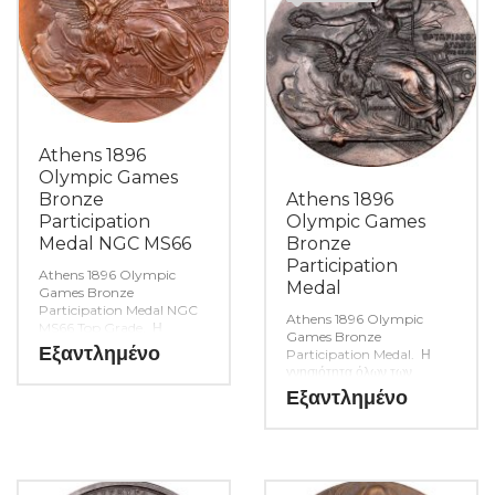
Athens 1896
Olympic Games
Bronze
Athens 1896
Participation
Olympic Games
Medal NGC MS66
Bronze
Participation
Athens 1896 Olympic
Medal
Games Bronze
Participation Medal NGC
Athens 1896 Olympic
MS66 Top Grade. Η
Games Bronze
γνησιότητα όλων των
Εξαντλημένο
Participation Medal. Η
προϊόντων μας είναι
γνησιότητα όλων των
εγγυημένη εφ όρου ζωής
προϊόντων μας είναι
Εξαντλημένο
ενώ τυχόν ιδιαιτερότητες –
εγγυημένη εφ όρου ζωής
ελαττώματα περιγράφονται
ενώ τυχόν ιδιαιτερότητες –
αναλυτικά εφόσον
ελαττώματα περιγράφονται
υπάρχουν. (Κωδ. 8449)
αναλυτικά εφόσον
υπάρχουν. (Κωδ. 8339)