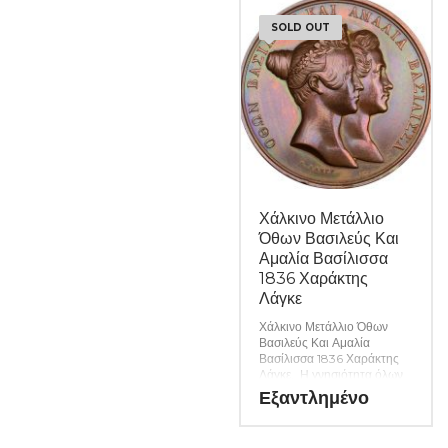
εφόσον υπάρχουν. (Κωδ.
SOLD OUT
8203)
Χάλκινο Μετάλλιο
Όθων Βασιλεύς Και
Αμαλία Βασίλισσα
1836 Χαράκτης
Λάγκε
Χάλκινο Μετάλλιο Όθων
Βασιλεύς Και Αμαλία
Βασίλισσα 1836 Χαράκτης
Λάγκε. Η γνησιότητα όλων
των προϊόντων μας είναι
Εξαντλημένο
εγγυημένη εφ όρου ζωής
ενώ τυχόν ιδιαιτερότητες –
ελαττώματα περιγράφονται