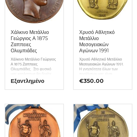
Χάλκινο Μετάλλιο
Χρυσό Αθλητικό
Γεώργιος Α 1875
Μετάλλιο
Ζαππειες
Μεσογειακών
Ολυμπιάδες
Αγώνων 1991
Χάλκινο Μετάλλιο Γεώργιος
Χρυσό Αθλητικό Μετάλλιο
Α 1875 Ζαππειες
Μεσογειακών Αγώνων 1991.
Ολυμπιάδες. Στο φυσικό
Η γνησιότητα όλων των
μας κατάστημα θα βρείτε
προϊόντων μας είναι
μεγάλη ποικιλία ελληνικών
εγγυημένη εφ όρου ζωής
Εξαντλημένο
€
350.00
και ξένων νομισμάτων και
ενώ τυχόν ιδιαιτερότητες –
χαρτονομισμάτων καθώς και
ελαττώματα περιγράφονται
όλα τα απαραίτητα
αναλυτικά εφόσον
αναλώσιμα για την συλλογή
υπάρχουν. (Κωδ. 8823)
σας. (Κωδ. 9124)