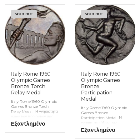
SOLD OUT
SOLD OUT
Italy Rome 1960
Italy Rome 1960
Olympic Games
Olympic Games
Bronze Torch
Bronze
Relay Medal
Participation
Medal
Italy Rome 1960 Olympic
Games Bronze Torch
Italy Rome 1960 Olympic
Relay Medal. Η γνησιότητα
Games Bronze
όλων των προϊόντων μας
Participation Medal. Η
είναι εγγυημένη εφ όρου
Εξαντλημένο
γνησιότητα όλων των
ζωής ενώ τυχόν
προϊόντων μας είναι
Εξαντλημένο
ιδιαιτερότητες – ελαττώματα
εγγυημένη εφ όρου ζωής
περιγράφονται αναλυτικά
ενώ τυχόν ιδιαιτερότητες –