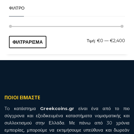
ΦΙΛΤΡΟ
Ελάχ
Μέγι
Τιμή:
€0
—
€2,400
ΦΙΛΤΡΆΡΙΣΜΑ
τιμή
τιμή
ΠΟΙΟΙ ΕΙΜΑΣΤΕ
To κατάστημα
Greekcoins.gr
είναι ένα από το πιο
σύγχρονα και εξειδικευμένα καταστήματα νομισματικής και
συλλεκτισμού στην Ελλάδα. Με πάνω από 30 χρόνια
εμπειρίας, μπορούμε να εκτιμήσουμε υπεύθυνα και δωρεάν