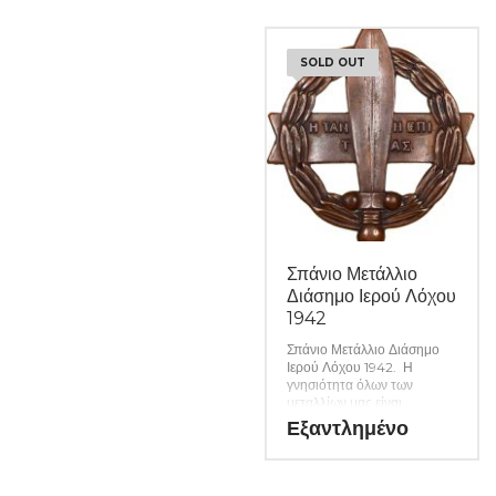
αναλυτικά εφόσον
υπάρχουν. (Κωδ. 7948)
SOLD OUT
Σπάνιο Μετάλλιο
Διάσημο Ιερού Λόχου
1942
Σπάνιο Μετάλλιο Διάσημο
Ιερού Λόχου 1942. Η
γνησιότητα όλων των
μεταλλίων μας είναι
εγγυημένη εφ όρου ζωής
Εξαντλημένο
ενώ τυχόν ιδιαιτερότητες –
ελαττώματα περιγράφονται
αναλυτικά εφόσον
υπάρχουν. (Κωδ. 7943)