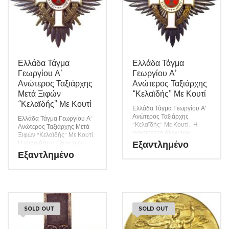
Ελλάδα Τάγμα
Ελλάδα Τάγμα
Γεωργίου Α’
Γεωργίου Α’
Ανώτερος Ταξιάρχης
Ανώτερος Ταξιάρχης
Μετά Ξιφών
“Κελαϊδής” Με Κουτί
“Κελαϊδής” Με Κουτί
Ελλάδα Τάγμα Γεωργίου Α’
Ανώτερος Ταξιάρχης
Ελλάδα Τάγμα Γεωργίου Α’
“Κελαϊδής” Με Κουτί. Η
Ανώτερος Ταξιάρχης Μετά
γνησιότητα όλων των
Ξιφών “Κελαϊδής” Με Κουτί.
προϊόντων μας είναι
Η γνησιότητα όλων των
Εξαντλημένο
εγγυημένη εφ όρου ζωής
προϊόντων μας είναι
Εξαντλημένο
ενώ τυχόν ιδιαιτερότητες –
εγγυημένη εφ όρου ζωής
ελαττώματα περιγράφονται
ενώ τυχόν ιδιαιτερότητες –
αναλυτικά εφόσον
ελαττώματα περιγράφονται
υπάρχουν. (Κωδ. 8819)
αναλυτικά εφόσον
υπάρχουν. (Κωδ. 8820)
SOLD OUT
SOLD OUT