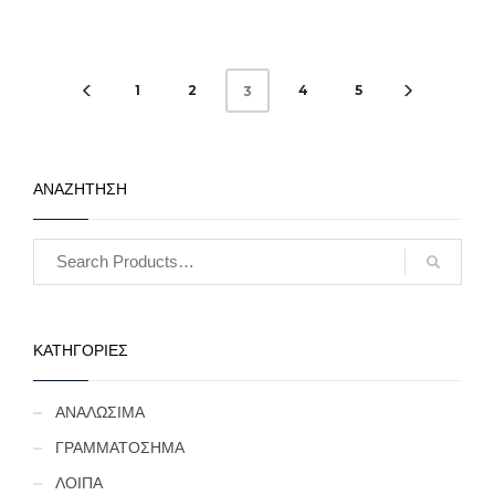
εφόσον υπάρχουν. (Κωδ.
ελαττώματα περιγράφονται
7855)
αναλυτικά εφόσον
υπάρχουν. (Κωδ. 7854)
1
2
4
5
3
ΑΝΑΖΗΤΗΣΗ
ΚΑΤΗΓΟΡΙΕΣ
ΑΝΑΛΩΣΙΜΑ
ΓΡΑΜΜΑΤΟΣΗΜΑ
ΛΟΙΠΑ