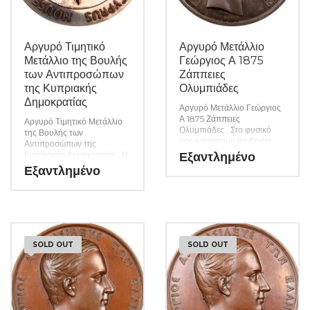
Αργυρό Τιμητικό
Αργυρό Μετάλλιο
Μετάλλιο της Βουλής
Γεώργιος Α 1875
των Αντιπροσώπων
Ζάππειες
της Κυπριακής
Ολυμπιάδες
Δημοκρατίας
Αργυρό Μετάλλιο Γεώργιος
Α 1875 Ζάππειες
Αργυρό Τιμητικό Μετάλλιο
Ολυμπιάδες. Στο φυσικό
της Βουλής των
μας κατάστημα θα βρείτε
Αντιπροσώπων της
μεγάλη ποικιλία ελληνικών
Κυπριακής Δημοκρατίας. Η
Εξαντλημένο
και ξένων νομισμάτων και
γνησιότητα όλων των
Εξαντλημένο
χαρτονομισμάτων καθώς και
προϊόντων μας είναι
όλα τα απαραίτητα
εγγυημένη εφ όρου ζωής
αναλώσιμα για την συλλογή
ενώ τυχόν ιδιαιτερότητες –
σας. (Κωδ. 9139)
ελαττώματα περιγράφονται
αναλυτικά εφόσον
υπάρχουν. (Κωδ. 9168)
SOLD OUT
SOLD OUT