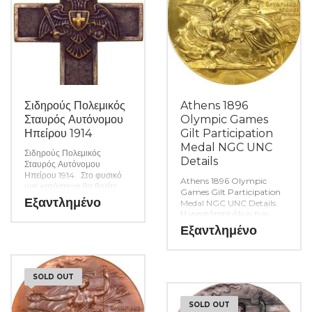
Σιδηρούς Πολεμικός
Athens 1896
Σταυρός Αυτόνομου
Olympic Games
Ηπείρου 1914
Gilt Participation
Medal NGC UNC
Σιδηρούς Πολεμικός
Details
Σταυρός Αυτόνομου
Ηπείρου 1914. Στο φυσικό
Athens 1896 Olympic
μας κατάστημα θα βρείτε
Games Gilt Participation
μεγάλη ποικιλία ελληνικών
Εξαντλημένο
Medal NGC UNC Details.
και ξένων νομισμάτων και
Η γνησιότητα όλων των
χαρτονομισμάτων καθώς και
προϊόντων μας είναι
Εξαντλημένο
όλα τα απαραίτητα
εγγυημένη εφ όρου ζωής
αναλώσιμα για την συλλογή
ενώ τυχόν ιδιαιτερότητες –
σας.
(Κωδ. 8678)
ελαττώματα περιγράφονται
αναλυτικά εφόσον
SOLD OUT
υπάρχουν. (Κωδ. 8450)
SOLD OUT