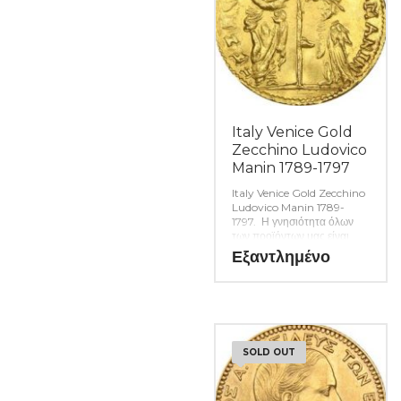
Italy Venice Gold
Zecchino Ludovico
Manin 1789-1797
Italy Venice Gold Zecchino
Ludovico Manin 1789-
1797. Η γνησιότητα όλων
των προϊόντων μας είναι
εγγυημένη εφ όρου ζωής
Εξαντλημένο
ενώ τυχόν ιδιαιτερότητες –
ελαττώματα περιγράφονται
αναλυτικά εφόσον
υπάρχουν. (Κωδ. 6603)
SOLD OUT