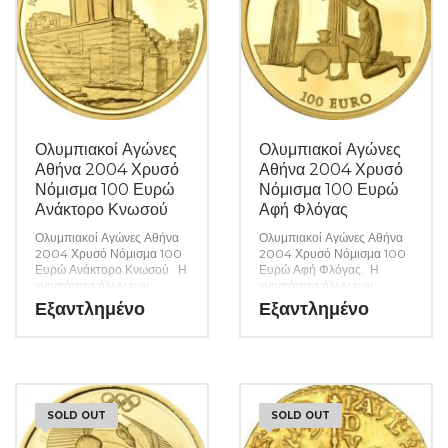
Ολυμπιακοί Αγώνες
Ολυμπιακοί Αγώνες
Αθήνα 2004 Χρυσό
Αθήνα 2004 Χρυσό
Νόμισμα 100 Ευρώ
Νόμισμα 100 Ευρώ
Ανάκτορο Κνωσού
Αφή Φλόγας
Ολυμπιακοί Αγώνες Αθήνα
Ολυμπιακοί Αγώνες Αθήνα
2004 Χρυσό Νόμισμα 100
2004 Χρυσό Νόμισμα 100
Ευρώ Ανάκτορο Κνωσού. Η
Ευρώ Αφή Φλόγας. Η
γνησιότητα όλων των
γνησιότητα όλων των
προϊόντων μας είναι
προϊόντων μας είναι
Εξαντλημένο
Εξαντλημένο
εγγυημένη εφ όρου ζωής
εγγυημένη εφ όρου ζωής
ενώ τυχόν ιδιαιτερότητες –
ενώ τυχόν ιδιαιτερότητες –
ελαττώματα περιγράφονται
ελαττώματα περιγράφονται
αναλυτικά εφόσον
αναλυτικά εφόσον
υπάρχουν. (Κωδ. 6717)
υπάρχουν. (Κωδ. 6716)
SOLD OUT
SOLD OUT