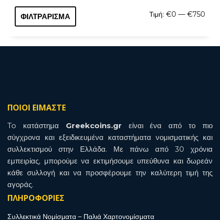
Ελάχ
Μέγι
Τιμή:
€0
—
€750
ΦΙΛΤΡΆΡΙΣΜΑ
τιμή
τιμή
ΠΟΙΟΙ ΕΙΜΑΣΤΕ
To κατάστημα
Greekcoins.gr
είναι ένα από το πιο
σύγχρονα και εξειδικευμένα καταστήματα νομισματικής και
συλλεκτισμού στην Ελλάδα. Με πάνω από 30 χρόνια
εμπειρίας, μπορούμε να εκτιμήσουμε υπεύθυνα και δωρεάν
κάθε συλλογή και να προσφέρουμε την καλύτερη τιμή της
αγοράς.
ΠΛΗΡΟΦΟΡΙΕΣ
Συλλεκτικά Νομίσματα – Παλιά Χαρτονομίσματα