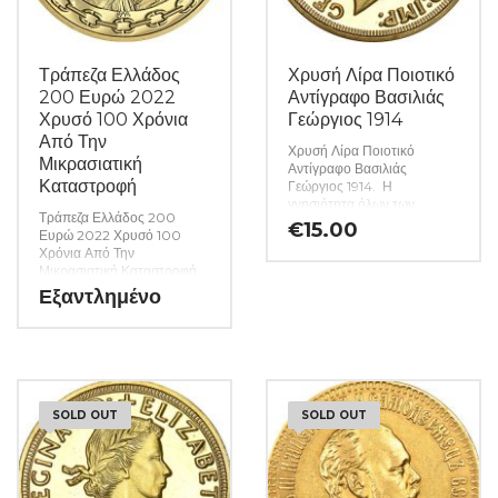
Τράπεζα Ελλάδος
Χρυσή Λίρα Ποιοτικό
200 Ευρώ 2022
Αντίγραφο Βασιλιάς
Χρυσό 100 Χρόνια
Γεώργιος 1914
Από Την
Χρυσή Λίρα Ποιοτικό
Μικρασιατική
Αντίγραφο Βασιλιάς
Καταστροφή
Γεώργιος 1914. Η
γνησιότητα όλων των
Τράπεζα Ελλάδος 200
προϊόντων μας είναι
€
15.00
Ευρώ 2022 Χρυσό 100
εγγυημένη εφ όρου ζωής
Χρόνια Από Την
ενώ τυχόν ιδιαιτερότητες –
Μικρασιατική Καταστροφή.
ελαττώματα περιγράφονται
Η γνησιότητα όλων των
Εξαντλημένο
αναλυτικά εφόσον
προϊόντων μας είναι
υπάρχουν. (Κωδ. 7552)
εγγυημένη εφ όρου ζωής
ενώ τυχόν ιδιαιτερότητες –
ελαττώματα περιγράφονται
αναλυτικά εφόσον
υπάρχουν. (Κωδ. 7568)
Λίγα λόγια για το νόμισμα
SOLD OUT
SOLD OUT
Η Μικρασιατική Καταστροφή
αποτέλεσε τη δραματική
κατάληξη της τριετούς
Μικρασιατικής Εκστρατείας,