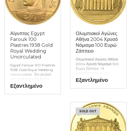
7,98 γρ.
Μορφή στεφάνης:
οδόντωση
Υλικό:
χρυσός 917‰ (Au),
άργυρος 53‰ (Ag)
Συσκευασία:
Αίγυπτος Egypt
Ολυμπιακοί Αγώνες
ξύλινο κουτί με
πιστοποιητικό γνησιότητας
Farouk 100
Αθήνα 2004 Χρυσό
Μέγιστη ποσότητα
Piastres 1938 Gold
Νόμισμα 100 Ευρώ
τύπωσης:
Royal Wedding
Ζάππειο
750 τεμάχια
Uncirculated
Ποιότητα τύπωσης:
Ολυμπιακοί Αγώνες Αθήνα
επιμελημένης κοπής (proof)
2004 Χρυσό Νόμισμα 100
Egypt Farouk 100 Piastres
Καλλιτέχνης:
Ευρώ Ζάππειο. Η
1938 Gold Royal Wedding
Γ. Σταματόπουλος
γνησιότητα όλων των
Uncirculated. Στο φυσικό
προϊόντων μας είναι
μας κατάστημα θα βρείτε
Εξαντλημένο
εγγυημένη εφ όρου ζωής
μεγάλη ποικιλία ελληνικών
Εξαντλημένο
ενώ τυχόν ιδιαιτερότητες –
και ξένων νομισμάτων και
ελαττώματα περιγράφονται
χαρτονομισμάτων καθώς και
αναλυτικά εφόσον
όλα τα απαραίτητα
υπάρχουν. (Κωδ. 6722)
αναλώσιμα για την συλλογή
σας. (Κωδ. 6905)
SOLD OUT