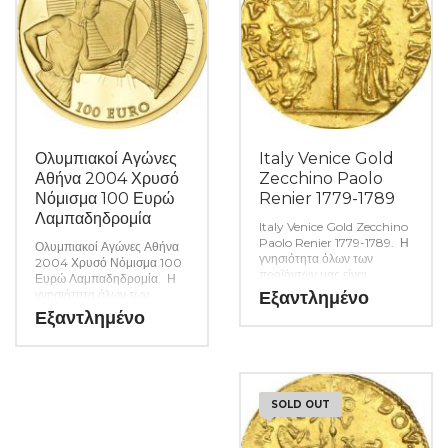
Ολυμπιακοί Αγώνες
Italy Venice Gold
Αθήνα 2004 Χρυσό
Zecchino Paolo
Νόμισμα 100 Ευρώ
Renier 1779-1789
Λαμπαδηδρομία
Italy Venice Gold Zecchino
Paolo Renier 1779-1789. Η
Ολυμπιακοί Αγώνες Αθήνα
γνησιότητα όλων των
2004 Χρυσό Νόμισμα 100
προϊόντων μας είναι
Ευρώ Λαμπαδηδρομία. Η
εγγυημένη εφ όρου ζωής
γνησιότητα όλων των
Εξαντλημένο
ενώ τυχόν ιδιαιτερότητες –
προϊόντων μας είναι
Εξαντλημένο
ελαττώματα περιγράφονται
εγγυημένη εφ όρου ζωής
αναλυτικά εφόσον
ενώ τυχόν ιδιαιτερότητες –
υπάρχουν. (Κωδ. 6604)
ελαττώματα περιγράφονται
αναλυτικά εφόσον
υπάρχουν. (Κωδ. 6715)
SOLD OUT