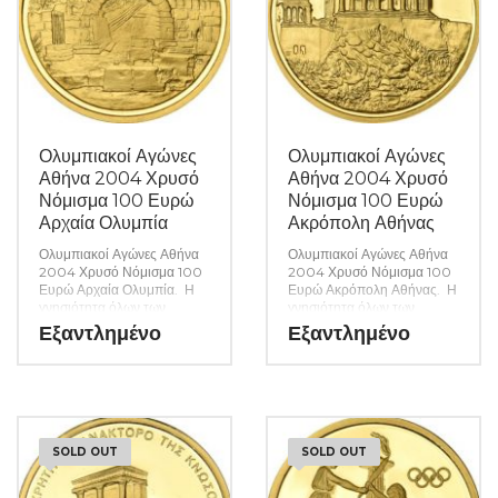
Ολυμπιακοί Αγώνες
Ολυμπιακοί Αγώνες
Αθήνα 2004 Χρυσό
Αθήνα 2004 Χρυσό
Νόμισμα 100 Ευρώ
Νόμισμα 100 Ευρώ
Αρχαία Ολυμπία
Ακρόπολη Αθήνας
Ολυμπιακοί Αγώνες Αθήνα
Ολυμπιακοί Αγώνες Αθήνα
2004 Χρυσό Νόμισμα 100
2004 Χρυσό Νόμισμα 100
Ευρώ Αρχαία Ολυμπία. Η
Ευρώ Ακρόπολη Αθήνας. Η
γνησιότητα όλων των
γνησιότητα όλων των
προϊόντων μας είναι
προϊόντων μας είναι
Εξαντλημένο
Εξαντλημένο
εγγυημένη εφ όρου ζωής
εγγυημένη εφ όρου ζωής
ενώ τυχόν ιδιαιτερότητες –
ενώ τυχόν ιδιαιτερότητες –
ελαττώματα περιγράφονται
ελαττώματα περιγράφονται
αναλυτικά εφόσον
αναλυτικά εφόσον
υπάρχουν. (Κωδ. 6719)
υπάρχουν. (Κωδ. 6718)
SOLD OUT
SOLD OUT