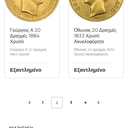
Γεώργιος Α 20
Όθωνας 20 Δραχμές
Δραχμές 1884
1833 Χρυσό
Χρυσό
Ακυκλοφόρητο
Γεώργιος Α 20 Δραχμές
Όθωνας 20 Δραχμές 1833
1884 Χρυσό.
Χρυσό Ακυκλοφόρητο.
Η γνησιότητα όλων των
Η γνησιότητα όλων των
προϊόντων μας είναι
προϊόντων μας είναι
Εξαντλημένο
Εξαντλημένο
εγγυημένη εφ όρου ζωής
εγγυημένη εφ όρου ζωής
ενώ τυχόν ιδιαιτερότητες –
ενώ τυχόν ιδιαιτερότητες –
ελαττώματα περιγράφονται
ελαττώματα περιγράφονται
αναλυτικά εφόσον
αναλυτικά εφόσον
υπάρχουν. (Κωδ. 6601)
υπάρχουν. (Κωδ. 6600)
1
3
4
2
ΑΝΑΖΗΤΗΣΗ