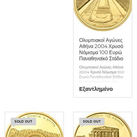
Ολυμπιακοί Αγώνες
Αθήνα 2004 Χρυσό
Νόμισμα 100 Ευρώ
Παναθηναϊκό Στάδιο
Ολυμπιακοί Αγώνες Αθήνα
2004 Χρυσό Νόμισμα 100
Ευρώ Παναθηναϊκό Στάδιο.
Η γνησιότητα όλων των
προϊόντων μας είναι
Εξαντλημένο
εγγυημένη εφ όρου ζωής
ενώ τυχόν ιδιαιτερότητες –
ελαττώματα περιγράφονται
αναλυτικά εφόσον
υπάρχουν. (Κωδ. 6720)
SOLD OUT
SOLD OUT