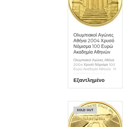
Ολυμπιακοί Αγώνες
Αθήνα 2004 Χρυσό
Νόμισμα 100 Ευρώ
Ακαδημία Αθηνών
Ολυμπιακοί Αγώνες Αθήνα
2004 Χρυσό Νόμισμα 100
Ευρώ Ακαδημία Αθηνών. Η
γνησιότητα όλων των
προϊόντων μας είναι
Εξαντλημένο
εγγυημένη εφ όρου ζωής
ενώ τυχόν ιδιαιτερότητες –
ελαττώματα περιγράφονται
αναλυτικά εφόσον
υπάρχουν. (Κωδ. 6721)
SOLD OUT