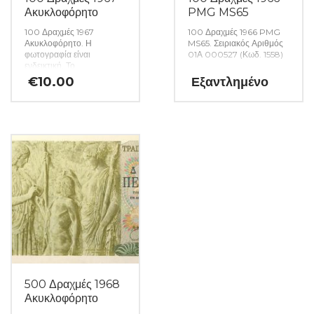
Ακυκλοφόρητο
PMG MS65
100 Δραχμές 1967
100 Δραχμές 1966 PMG
Ακυκλοφόρητο. Η
MS65. Σειριακός Αριθμός
φωτογραφία είναι
01Α 000527 (Κωδ. 1558)
ενδεικτική. Το
χαρτονόμισμα που θα σας
€
10.00
Εξαντλημένο
αποσταλεί θα είναι σε
ακυκλοφόρητη κατάσταση
από δεσμίδα. (Κωδ. 1553)
500 Δραχμές 1968
Ακυκλοφόρητο