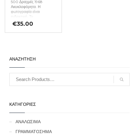
500 Δραχμές 1968
Ακυκλοφόρητο. Η
φωτογραφία είναι
ενδεικτική. Το
χαρτονόμισμα που θα σας
€
35.00
αποσταλεί θα είναι σε
ακυκλοφόρητη κατάσταση
από δεσμίδα. (Κωδ. 1552)
ΑΝΑΖΗΤΗΣΗ
ΚΑΤΗΓΟΡΙΕΣ
ΑΝΑΛΩΣΙΜΑ
ΓΡΑΜΜΑΤΟΣΗΜΑ