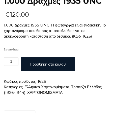
1.000 Δραχμές 1935 UNC
€
120.00
1.000 Δραχμές 1935 UNC. Η φωτογρφία είναι ενδεικτική. Το
χαρτονόμισμα που θα σας αποσταλεί θα είναι σε
ακυκλοφόρητη κατάσταση από δεσμίδα. (Κωδ. 1626)
Σε απόθεμα
1.000
Προσθήκη στο καλάθι
Δραχμές
1935
UNC
Κωδικός προϊόντος:
1626
ποσότητα
Κατηγορίες:
Ελληνικά Χαρτονομίσματα
,
Τράπεζα Ελλάδος
(1926-1944)
,
ΧΑΡΤΟΝΟΜΙΣΜΑΤΑ