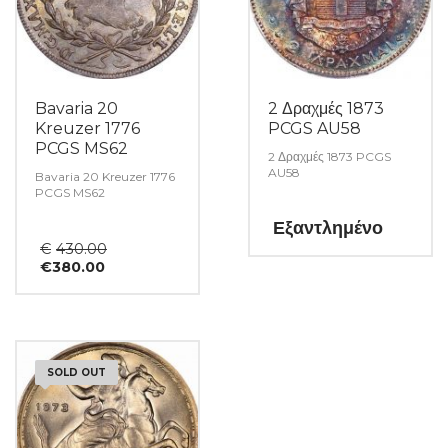
Bavaria 20
2 Δραχμές 1873
Kreuzer 1776
PCGS AU58
PCGS MS62
2 Δραχμές 1873 PCGS
AU58
Bavaria 20 Kreuzer 1776
PCGS MS62
Εξαντλημένο
Original
€
430.00
Η
price
€
380.00
τρέχουσα
was:
τιμή
€430.00.
είναι:
€380.00.
SOLD OUT