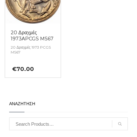
20 Δραχμές
1973ΑPCGS MS67
20 Δραχμές 1973 PCGS
MS67
€
70.00
ΑΝΑΖΗΤΗΣΗ