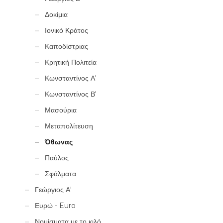
Δοκίμια
Ιονικό Κράτος
Καποδίστριας
Κρητική Πολιτεία
Κωνσταντίνος Α'
Κωνσταντίνος Β'
Μασούρια
Μεταπολίτευση
Όθωνας
Παύλος
Σφάλματα
Γεώργιος Α'
Ευρώ - Euro
Νομίσματα με το κιλό