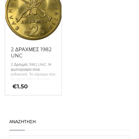
2 ΔΡΑΧΜΕΣ 1982
UNC
2 Δραχμές 1982 UNC. Η
φωτογραφία είναι
ενδεικτική. Το νόμισμα που
θα παραλάβετε θα είναι
αυστηρώς ακυκλοφόρητο
€
1.50
από μασούρι τραπέζης.
(Κωδ: 141)
ΑΝΑΖΗΤΗΣΗ