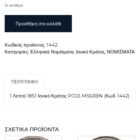
Σε απόθεμα
1
Προσθήκη στο καλάθι
Λεπτό
1851
Ιονικό
Κωδικός προϊόντος:
1442
Κράτος
Κατηγορίες:
Ελληνικά Νομίσματα
,
Ιονικό Κράτος
,
ΝΟΜΙΣΜΑΤΑ
PCGS
MS63BN
ποσότητα
ΠΕΡΙΓΡΑΦΉ
1 Λεπτό 1851 Ιονικό Κράτος PCGS MS63BN (Κωδ. 1442)
ΣΧΕΤΙΚΆ ΠΡΟΪΌΝΤΑ