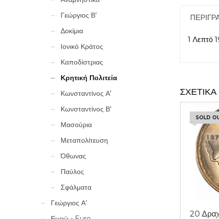
Γεώργιος Β'
ΠΕΡΙΓΡ
Δοκίμια
1 Λεπτό
Ιονικό Κράτος
Καποδίστριας
Κρητική Πολιτεία
ΣΧΕΤΙΚΆ
Κωνσταντίνος Α'
Κωνσταντίνος Β'
SOLD O
Μασούρια
Μεταπολίτευση
Όθωνας
Παύλος
Σφάλματα
Γεώργιος Α'
20 Δρα
Ευρώ - Euro