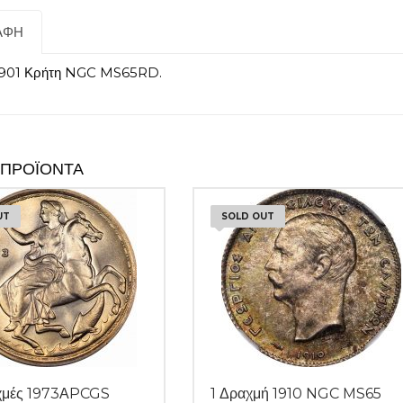
ΑΦΉ
 1901 Κρήτη NGC MS65RD.
 ΠΡΟΪΌΝΤΑ
UT
SOLD OUT
χμές 1973ΑPCGS
1 Δραχμή 1910 NGC MS65