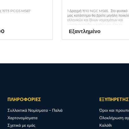
ς 1973 PCGS MS67
1 Δραχμή 1910 NGC MS65. Στο φυσικό
μας κατάστημα θα βρείτε μεγάλη ποικιλ
ελληνικών και ξένων νομισμάτων και
χαρτονομισμάτων καθώς και όλα τα
απαραίτητα αναλώσιμα για την συλλογ
00
Εξαντλημένο
σας. (Κωδ. 49)
ΠΛΗΡΟΦΟΡΙΕΣ
ΕΞΥΠΗΡΕΤΗ
Συλλεκτικά Νομίσματα – Παλιά
Όροι και προυπ
Χαρτονομίσματα
Ολοκλήρωση α
Σχετικά με εμάς
Καλάθι