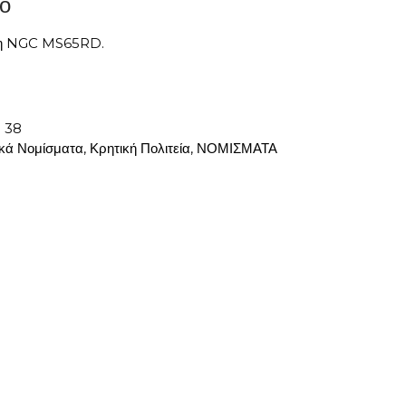
ο
ήτη NGC MS65RD.
:
38
κά Νομίσματα
,
Κρητική Πολιτεία
,
ΝΟΜΙΣΜΑΤΑ