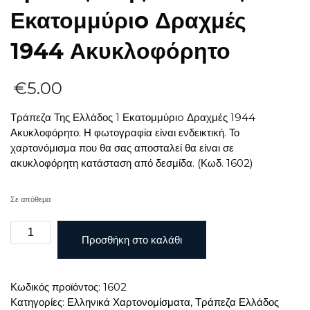
Εκατομμύριo Δραχμές
1944 Ακυκλοφόρητο
€
5.00
Τράπεζα Της Ελλάδος 1 Εκατομμύριo Δραχμές 1944
Ακυκλοφόρητο. Η φωτογραφία είναι ενδεικτική. Το
χαρτονόμισμα που θα σας αποσταλεί θα είναι σε
ακυκλοφόρητη κατάσταση από δεσμίδα. (Κωδ. 1602)
Σε απόθεμα
Τράπεζα
Προσθήκη στο καλάθι
Της
Ελλάδος
1
Κωδικός προϊόντος:
1602
Εκατομμύριo
Κατηγορίες:
Ελληνικά Χαρτονομίσματα
,
Τράπεζα Ελλάδος
Δραχμές