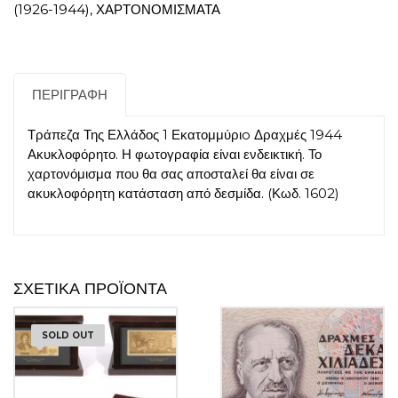
(1926-1944)
,
ΧΑΡΤΟΝΟΜΙΣΜΑΤΑ
1944
Ακυκλοφόρητο
ποσότητα
ΠΕΡΙΓΡΑΦΉ
Τράπεζα Της Ελλάδος 1 Εκατομμύριo Δραχμές 1944
Ακυκλοφόρητο. Η φωτογραφία είναι ενδεικτική. Το
χαρτονόμισμα που θα σας αποσταλεί θα είναι σε
ακυκλοφόρητη κατάσταση από δεσμίδα. (Κωδ. 1602)
ΣΧΕΤΙΚΆ ΠΡΟΪΌΝΤΑ
SOLD OUT