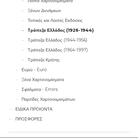
Λοιπά Χαρτονομίσματα
από το νομισματικό
προσκήνιο.
Το σετ
Ξένων Δυνάμεων
περιλαμβάνει την Α΄ όψη
από τα χαρτονομίσματα:
Τοπικές και Λοιπές Εκδόσεις
50, 100, 200, 500,
1.000, 5.000, 10.000
Τράπεζα Ελλάδος (1926-1944)
δρχ.
Η τιμή έκδοσής τους
ήταν 1.540 ευρώ!!
Τράπεζα Ελλάδος (1944-1956)
Τράπεζα Ελλάδος (1964-1997)
Τράπεζα Κρήτης
Ευρώ - Euro
Ξένα Χαρτονομίσματα
Σφάλματα - Errors
Παρτίδες Χαρτονομισμάτων
ΕΙΔΙΚΑ ΠΡΟΙΟΝΤΑ
ΠΡΟΣΦΟΡΕΣ