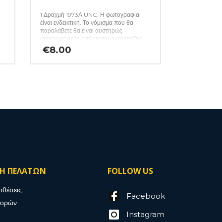
1 Δραχμή 1973Α UNC. Η φωτογραφία
είναι ενδεικτική. Το νόμισμα που θα
παραλάβετε θα είναι αυστηρώς
ακυκλοφόρητο από μασούρι τραπέζης.
€
8.00
ΣΗ ΠΕΛΑΤΩΝ
FOLLOW US
οθέσεις
Facebook
γορών
Instagram