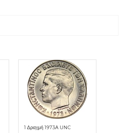
1 Δραχμή 1973Α UNC