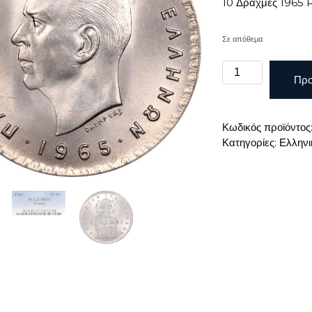
10 Δραχμες 1965 
Σε απόθεμα
10
Προ
Δραχμες
1965
PCGS
Κωδικός προϊόντος
MS67
Κατηγορίες:
Ελληνι
ποσότητα