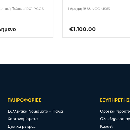
ρητική Πολιτεία 1901 PCGS
1 Δραχμή 1868 NGC MS63
λημένο
€
1,100.00
ΠΛΗΡΟΦΟΡΙΕΣ
ΕΞΥΠΗΡΕΤΗ
Συλλεκτικά Νομίσματα – Παλιά
Όροι και προυπ
Χαρτονομίσματα
Ολοκλήρωση α
Σχετικά με εμάς
Καλάθι