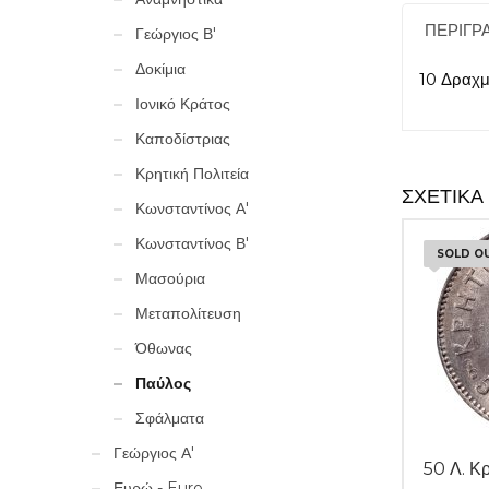
ΠΕΡΙΓΡ
Γεώργιος Β'
Δοκίμια
10 Δραχμ
Ιονικό Κράτος
Καποδίστριας
Κρητική Πολιτεία
ΣΧΕΤΙΚΆ
Κωνσταντίνος Α'
Κωνσταντίνος Β'
SOLD O
Μασούρια
Μεταπολίτευση
Όθωνας
Παύλος
Σφάλματα
Γεώργιος Α'
50 Λ. Κ
Ευρώ - Euro