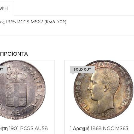
ΑΦΉ
ες 1965 PCGS MS67 (Κωδ. 706)
 ΠΡΟΪΌΝΤΑ
UT
SOLD OUT
ρήτη 1901 PCGS AU58
1 Δραχμή 1868 NGC MS63