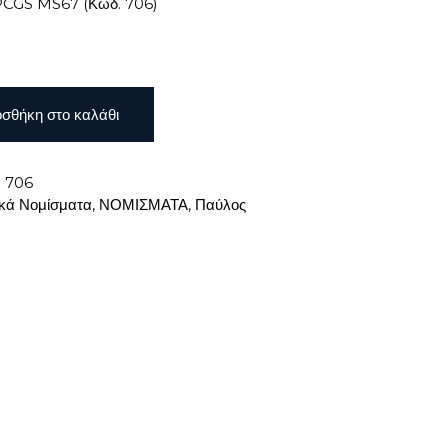
PCGS MS67 (Κωδ. 706)
σθήκη στο καλάθι
:
706
κά Νομίσματα
,
ΝΟΜΙΣΜΑΤΑ
,
Παύλος