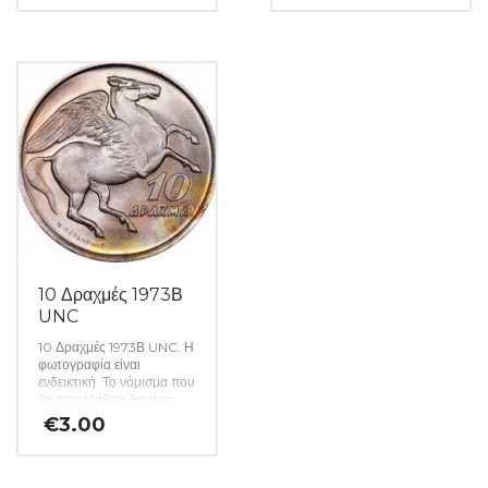
και όλα τα απαραίτητα
αναλώσιμα για την
συλλογή σας. (Κωδ. 49)
10 Δραχμές 1973Β
UNC
10 Δραχμές 1973Β UNC. Η
φωτογραφία είναι
ενδεικτική. Το νόμισμα που
θα παραλάβετε θα είναι
αυστηρώς ακυκλοφόρητο
€
3.00
από μασούρι τραπέζης.
(Κωδ: 23)