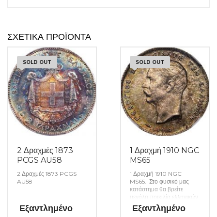
ΣΧΕΤΙΚΆ ΠΡΟΪΌΝΤΑ
SOLD OUT
SOLD OUT
2 Δραχμές 1873
1 Δραχμή 1910 NGC
PCGS AU58
MS65
2 Δραχμές 1873 PCGS
1 Δραχμή 1910 NGC
AU58
MS65. Στο φυσικό μας
κατάστημα θα βρείτε
μεγάλη ποικιλία ελληνικών
και ξένων νομισμάτων και
Εξαντλημένο
Εξαντλημένο
χαρτονομισμάτων καθώς