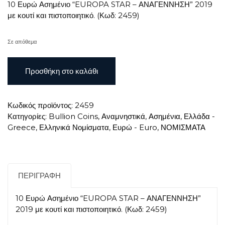
10 Ευρώ Ασημένιο “EUROPA STAR – ΑΝΑΓΕΝΝΗΣΗ” 2019
με κουτί και πιστοποιητικό. (Κωδ: 2459)
Σε απόθεμα
10
Προσθήκη στο καλάθι
Ευρώ
Ασημένιο
"EUROPA
Κωδικός προϊόντος:
2459
STAR
Κατηγορίες:
Bullion Coins
,
Αναμνηστικά
,
Ασημένια
,
Ελλάδα -
-
Greece
,
Ελληνικά Νομίσματα
,
Ευρώ - Euro
,
ΝΟΜΙΣΜΑΤΑ
ΑΝΑΓΕΝΝΗΣΗ"
2019
ποσότητα
ΠΕΡΙΓΡΑΦΉ
10 Ευρώ Ασημένιο “EUROPA STAR – ΑΝΑΓΕΝΝΗΣΗ”
2019 με κουτί και πιστοποιητικό. (Κωδ: 2459)