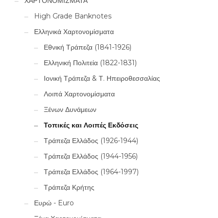
ΧΑΡΤΟΝΟΜΙΣΜΑΤΑ
το σχέδιο -σε όλη του τη
λεπτομέρεια- από το
High Grade Banknotes
χαρτονόμισμα στο χρυσό.
Η μεταποίηση απαιτεί
Ελληνικά Χαρτονομίσματα
τεχνίτες-λιθογράφους με
μεγάλη εμπειρία και
Εθνική Τράπεζα (1841-1926)
γνώση.
Η δεύτερη φάση
πραγματοποιείται σε έναν
Ελληνική Πολιτεία (1822-1831)
ειδικό χώρο, απόλυτα
προφυλαγμένο από τη
Ιονική Τράπεζα & Τ. Ηπειροθεσσαλίας
σκόνη. Εκεί ένα πιεστήριο
υψηλής ακρίβειας
Λοιπά Χαρτονομίσματα
αποτυπώνει με εκπληκτική
λεπτομέρεια το σχέδιο σε
Ξένων Δυνάμεων
πάφιλα, δηλαδή σε ένα
φύλλο χρυσού όσο το
Τοπικές και Λοιπές Εκδόσεις
δυνατόν πιο λεπτό και με
καθαρότητα 999.9/1000.
Τράπεζα Ελλάδος (1926-1944)
Τέλος, όπου χρειάζεται
παρεμβαίνει και πάλι το
Τράπεζα Ελλάδος (1944-1956)
ανθρώπινο χέρι για να
δώσει το τελικό φινίρισμα.
Τράπεζα Ελλάδος (1964-1997)
Η εναλλαγή γυαλιστερών
και ματ επιφανειών πάνω
Τράπεζα Κρήτης
στο φύλλο χρυσού
αποτυπώνει το σχέδιο με
Ευρώ - Euro
μοναδική τελειότητα.
Μια
Αναμνηστική Συλλεκτική