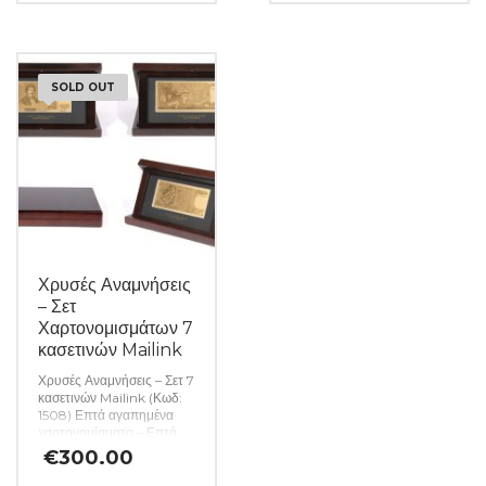
από δεσμίδα. (Κωδ. 1549)
από δεσμίδα. (Κωδ. 1553)
SOLD OUT
Χρυσές Αναμνήσεις
– Σετ
Χαρτονομισμάτων 7
κασετινών Mailink
Χρυσές Αναμνήσεις – Σετ 7
κασετινών Mailink (Κωδ:
1508)
Επτά αγαπημένα
χαρτονομίσματα – Επτά
υπέροχες κασετίνες.
Ένα
€
300.00
σετ από επτά θαυμάσιες
κασετίνες φιλοξενούν το