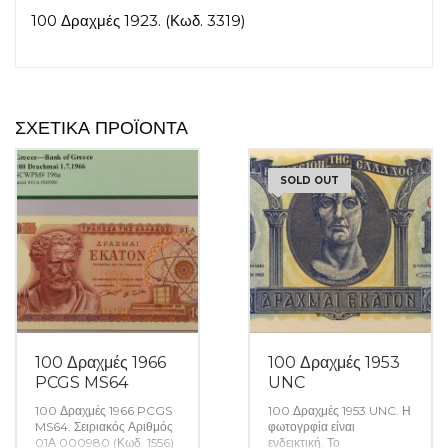
100 Δραχμές 1923. (Κωδ. 3319)
ΣΧΕΤΙΚΆ ΠΡΟΪΌΝΤΑ
SOLD OUT
100 Δραχμές 1966
100 Δραχμές 1953
PCGS MS64
UNC
100 Δραχμές 1966 PCGS
100 Δραχμές 1953 UNC. Η
MS64. Σειριακός Αριθμός
φωτογρφία είναι
01Α 000980 (Κωδ. 1556)
ενδεικτική. Το