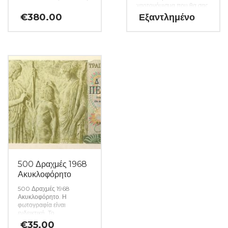
χαρτονόμισμα που θα σας
αποσταλεί θα είναι σε
€
380.00
Εξαντλημένο
ακυκλοφόρητη κατάσταση
από δεσμίδα. (Κωδ. 1561)
500 Δραχμές 1968
Ακυκλοφόρητο
500 Δραχμές 1968
Ακυκλοφόρητο. Η
φωτογραφία είναι
ενδεικτική. Το
χαρτονόμισμα που θα σας
€
35.00