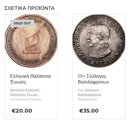
ΣΧΕΤΙΚΆ ΠΡΟΪΌΝΤΑ
SOLD OUT
Ελληνική Θαλάσσια
Pin Σύλλογος
Ένωσις
Βασιλόφρονων
Μετάλλιο Ελληνική
Pin Σύλλογος
Θαλάσσια Ένωσις –
Βασιλοφρόνων
Ιστιοπλοϊκοί Αγώνες
Τσακαγιάννη
€
20.00
€
35.00