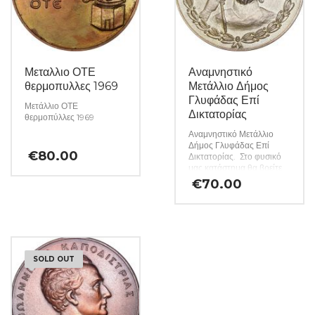
Μεταλλιο ΟΤΕ
Αναμνηστικό
θερμοπυλλες 1969
Μετάλλιο Δήμος
Γλυφάδας Επί
Μετάλλιο ΟΤΕ
Δικτατορίας
θερμοπύλλες 1969
Αναμνηστικό Μετάλλιο
Δήμος Γλυφάδας Επί
€
80.00
Δικτατορίας. Στο φυσικό
μας κατάστημα θα βρείτε
μεγάλη ποικιλία ελληνικών
€
70.00
και ξένων νομισμάτων και
χαρτονομισμάτων καθώς
και όλα τα απαραίτητα
αναλώσιμα για την
συλλογή σας. (Κωδ. 75)
SOLD OUT