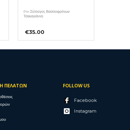
Pin Σύλλογος Βασιλοφρόνων
Τσακαγιάννη
€
35.00
ΣΗ ΠΕΛΑΤΩΝ
FOLLOW US
οθέσεις
Facebook
γορών
Instagram
μου