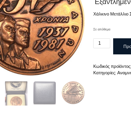
Εξαντλημέν
Χάλκινο Μετάλλιο Σ
Σε απόθεμα
Χάλκινο
Προ
Μετάλλιο
Σχολής
Ικάρων
Κωδικός προϊόντος
1931
Κατηγορίες:
Αναμνη
-
1981
στο
κουτί
ποσότητα