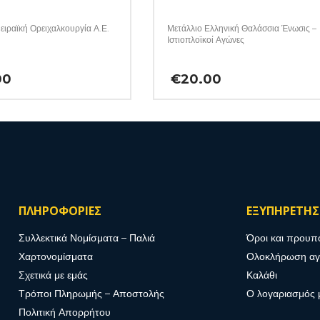
ειραϊκή Ορειχαλκουργία Α.Ε.
Μετάλλιο Ελληνική Θαλάσσια Ένωσις –
Ιστιοπλοϊκοί Αγώνες
00
€
20.00
ΠΛΗΡΟΦΟΡΙΕΣ
ΕΞΥΠΗΡΕΤΗ
Συλλεκτικά Νομίσματα – Παλιά
Όροι και προυπ
Χαρτονομίσματα
Ολοκλήρωση α
Σχετικά με εμάς
Καλάθι
Τρόποι Πληρωμής – Αποστολής
Ο λογαριασμός 
Πολιτική Απορρήτου