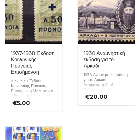
1937-1938 Έκδοση
1930 Αναμνηστική
Κοινωνικής
έκδοση για το
Πρόνοιας –
Αρκάδι
Επισήμανση
1930 Αναμνηστική έκδοση
για το Αρκάδι.
1937-1938 Έκδοση
Ασφράγιστη Λουξ.
Κοινωνικής Πρόνοιας –
Defence of Arkadi
Επισήμανση Μπλέ με νέα
Monastery against
Αξία. Ασφράγιστη Λουξ.
€
20.00
Turks. Mint. (Κωδ.
1937-1938 Charity
€
5.00
3408)
Stamps with Surcharge.
Mint. (Κωδ. 3422)