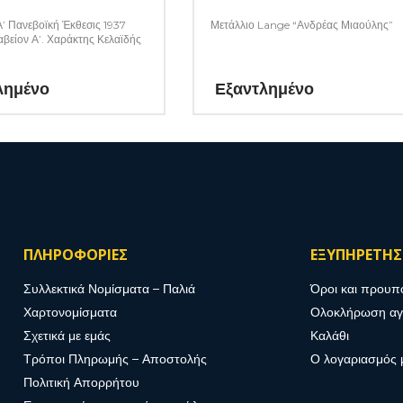
Α’ Πανεβοϊκή Έκθεσις 1937
Μετάλλιο Lange “Ανδρέας Μιαούλης”
αβείον Α’. Χαράκτης Κελαϊδής
λημένο
Εξαντλημένο
ΠΛΗΡΟΦΟΡΙΕΣ
ΕΞΥΠΗΡΕΤΗ
Συλλεκτικά Νομίσματα – Παλιά
Όροι και προυπ
Χαρτονομίσματα
Ολοκλήρωση α
Σχετικά με εμάς
Καλάθι
Τρόποι Πληρωμής – Αποστολής
Ο λογαριασμός 
Πολιτική Απορρήτου