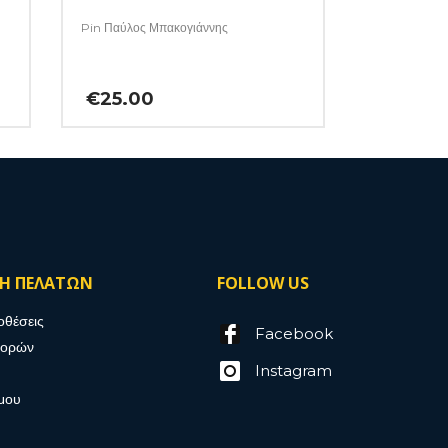
Pin Παύλος Μπακογιάννης
€
25.00
ΣΗ ΠΕΛΑΤΩΝ
FOLLOW US
οθέσεις
Facebook
γορών
Instagram
μου