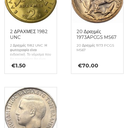
2 ΔΡΑΧΜΕΣ 1982
20 Δραχμές
UNC
1973ΑPCGS MS67
2 Δραχμές 1982 UNC. Η
20 Δραχμές 1973 PCGS
φωτογραφία είναι
MS67
ενδεικτική. Το νόμισμα που
θα παραλάβετε θα είναι
αυστηρώς ακυκλοφόρητο
€
1.50
€
70.00
από μασούρι τραπέζης.
(Κωδ: 141)