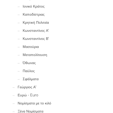
Ιονικό Κράτος
Καποδίστριας
Κρητική Πολιτεία
Κωνσταντίνος Α'
Κωνσταντίνος Β'
Μασούρια
Μεταπολίτευση
Όθωνας
Παύλος
Σφάλματα
Γεώργιος Α'
Ευρώ - Euro
Νομίσματα με το κιλό
Ξένα Νομίσματα