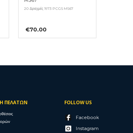
MS67
20 Δραχμές 1973 PCGS MS67
€
70.00
ΣΗ ΠΕΛΑΤΩΝ
FOLLOW US
οθέσεις
Facebook
γορών
Instagram