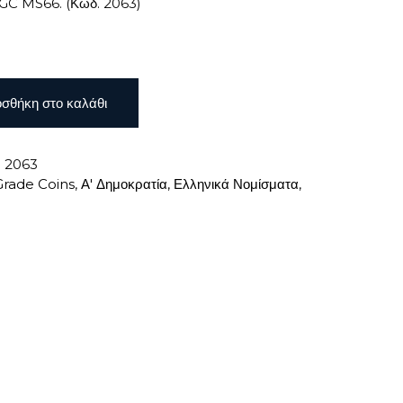
GC MS66. (Κωδ. 2063)
σθήκη στο καλάθι
:
2063
Grade Coins
,
Α' Δημοκρατία
,
Ελληνικά Νομίσματα
,