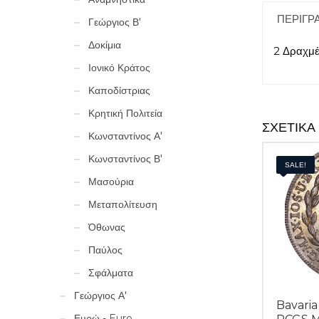
ΠΕΡΙΓΡ
Γεώργιος Β'
Δοκίμια
2 Δραχμέ
Ιονικό Κράτος
Καποδίστριας
Κρητική Πολιτεία
ΣΧΕΤΙΚΆ
Κωνσταντίνος Α'
Κωνσταντίνος Β'
SALE!
Μασούρια
Μεταπολίτευση
Όθωνας
Παύλος
Σφάλματα
Γεώργιος Α'
Bavaria
Ευρώ - Euro