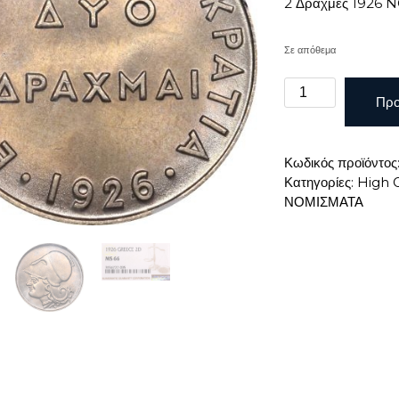
2 Δραχμές 1926 N
Σε απόθεμα
2
Προ
Δραχμές
1926
NGC
Κωδικός προϊόντος
MS66
Κατηγορίες:
High 
ποσότητα
ΝΟΜΙΣΜΑΤΑ