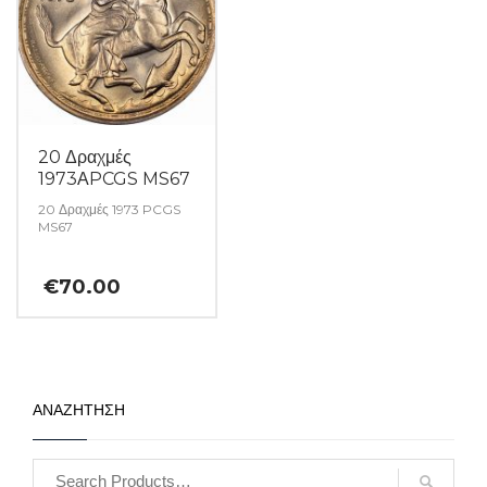
20 Δραχμές
1973ΑPCGS MS67
20 Δραχμές 1973 PCGS
MS67
€
70.00
ΑΝΑΖΗΤΗΣΗ