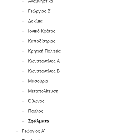
Αναμνηστικά
Γεώργιος Β'
Δοκίμια
Ιονικό Κράτος
Καποδίστριας
Κρητική Πολιτεία
Κωνσταντίνος Α'
Κωνσταντίνος Β'
Μασούρια
Μεταπολίτευση
Όθωνας
Παύλος
Σφάλματα
Γεώργιος Α'