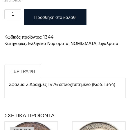
Σε απόθεμα
Σφάλμα
Προσθήκη στο καλάθι
2
Δραχμές
1976
Κωδικός προϊόντος:
1344
διπλοχτυπημένο
Κατηγορίες:
Ελληνικά Νομίσματα
,
ΝΟΜΙΣΜΑΤΑ
,
Σφάλματα
ποσότητα
ΠΕΡΙΓΡΑΦΉ
Σφάλμα 2 Δραχμές 1976 διπλοχτυπημένο (Κωδ. 1344)
ΣΧΕΤΙΚΆ ΠΡΟΪΌΝΤΑ