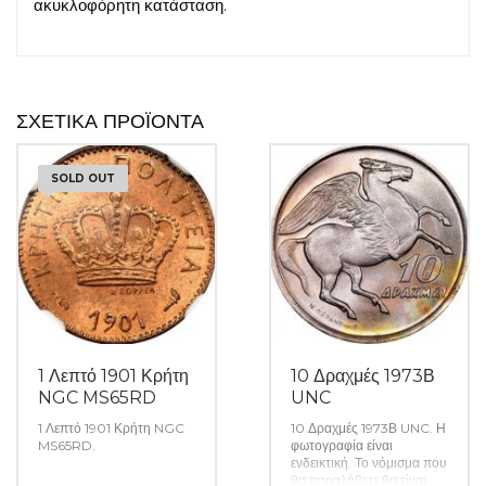
ακυκλοφόρητη κατάσταση.
ΣΧΕΤΙΚΆ ΠΡΟΪΌΝΤΑ
SOLD OUT
1 Λεπτό 1901 Κρήτη
10 Δραχμές 1973Β
NGC MS65RD
UNC
1 Λεπτό 1901 Κρήτη NGC
10 Δραχμές 1973Β UNC. Η
MS65RD.
φωτογραφία είναι
ενδεικτική. Το νόμισμα που
θα παραλάβετε θα είναι