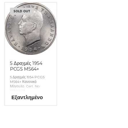
SOLD OUT
5 Δραχμές 1954
PCGS MS64+
5 Δραχμές 1954 PCGS
MS64+ Κανονικό
Μάγουλο. Cert. No.
31300213
Εξαντλημένο