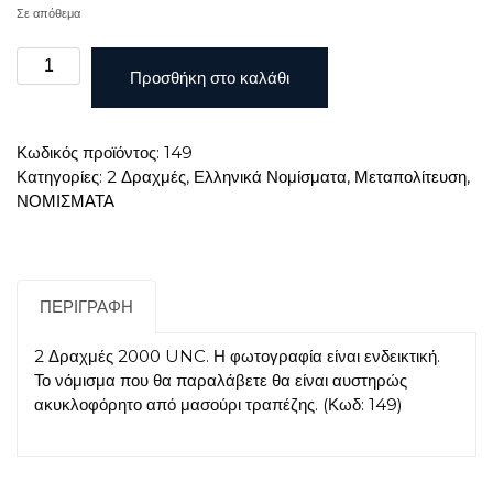
Σε απόθεμα
2
Προσθήκη στο καλάθι
ΔΡΑΧΜΕΣ
2000
UNC
Κωδικός προϊόντος:
149
ποσότητα
Κατηγορίες:
2 Δραχμές
,
Ελληνικά Νομίσματα
,
Μεταπολίτευση
,
ΝΟΜΙΣΜΑΤΑ
ΠΕΡΙΓΡΑΦΉ
2 Δραχμές 2000 UNC. Η φωτογραφία είναι ενδεικτική.
Το νόμισμα που θα παραλάβετε θα είναι αυστηρώς
ακυκλοφόρητο από μασούρι τραπέζης. (Κωδ: 149)