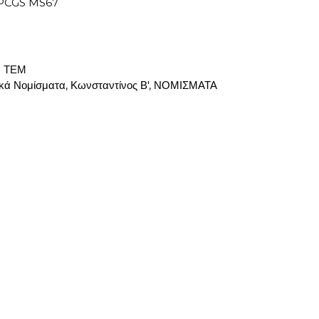
 PCGS MS67
:
ΤΕΜ
κά Νομίσματα
,
Κωνσταντίνος Β'
,
ΝΟΜΙΣΜΑΤΑ