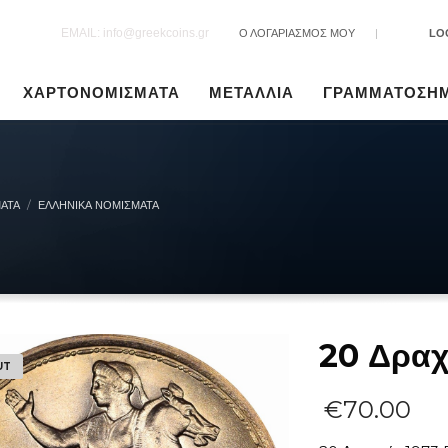
EMAIL: info@greekcoins.gr
Ο ΛΟΓΑΡΙΑΣΜΟΣ ΜΟΥ
|
LO
ΧΑΡΤΟΝΟΜΙΣΜΑΤΑ
ΜΕΤΑΛΛΙΑ
ΓΡΑΜΜΑΤΟΣΗ
ΑΤΑ
ΕΛΛΗΝΙΚΆ ΝΟΜΊΣΜΑΤΑ
20 Δρα
UT
€
70.00