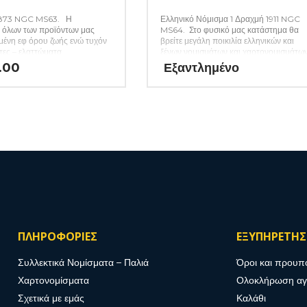
1873 NGC MS63. Η
Ελληνικό Νόμισμα 1 Δραχμή 1911 NGC
 όλων των προϊόντων μας
MS64. Στο φυσικό μας κατάστημα θα
ημένη εφ όρου ζωής ενώ τυχόν
βρείτε μεγάλη ποικιλία ελληνικών και
ητες – ελαττώματα
ξένων νομισμάτων και χαρτονομισμάτω
ται αναλυτικά εφόσον
καθώς και όλα τα απαραίτητα αναλώσι
.00
Εξαντλημένο
 (Κωδ. 47)
για την συλλογή σας. (Κωδ. 46)
ΠΛΗΡΟΦΟΡΙΕΣ
ΕΞΥΠΗΡΕΤΗ
Συλλεκτικά Νομίσματα – Παλιά
Όροι και προυπ
Χαρτονομίσματα
Ολοκλήρωση α
Σχετικά με εμάς
Καλάθι