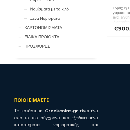
1 Δραχμή 
Νομίσματα με το κιλό
γνησιότητα
είναι εγγυ
Ξένα Νομίσματα
ιδιαιτερότ
περιγράφον
ΧΑΡΤΟΝΟΜΙΣΜΑΤΑ
€
900
υπάρχουν.
ΕΙΔΙΚΑ ΠΡΟΙΟΝΤΑ
ΠΡΟΣΦΟΡΕΣ
ΠΟΙΟΙ ΕΙΜΑΣΤΕ
To κατάστημα
Greekcoins.gr
είναι ένα
από το πιο σύγχρονα και εξειδικευμένα
καταστήματα νομισματικής και