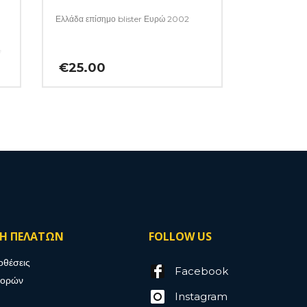
Ελλάδα επίσημο blister Ευρώ 2002
ν
μα
€
25.00
ΣΗ ΠΕΛΑΤΩΝ
FOLLOW US
οθέσεις
Facebook
γορών
Instagram