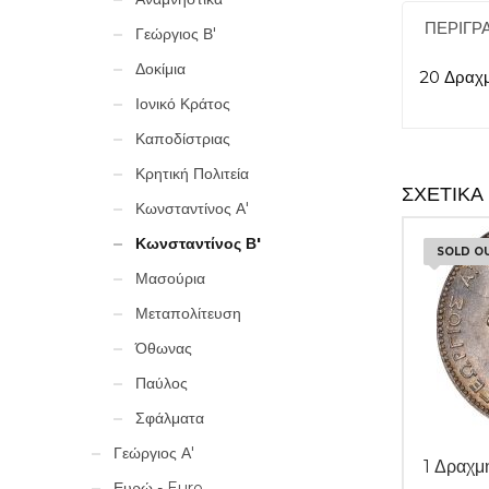
ΠΕΡΙΓΡ
Γεώργιος Β'
Δοκίμια
20 Δραχ
Ιονικό Κράτος
Καποδίστριας
Κρητική Πολιτεία
ΣΧΕΤΙΚΆ
Κωνσταντίνος Α'
Κωνσταντίνος Β'
SOLD O
Μασούρια
Μεταπολίτευση
Όθωνας
Παύλος
Σφάλματα
Γεώργιος Α'
1 Δραχ
Ευρώ - Euro