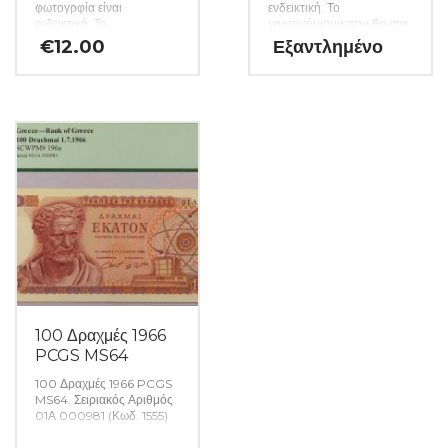
φωτογρφία είναι
ενδεικτική. Το
ενδεικτική. Το
χαρτονόμισμα που θα σας
χαρτονόμισμα που θα σας
αποσταλεί θα είναι σε
€
12.00
Εξαντλημένο
αποσταλεί θα είναι σε
ακυκλοφόρητη κατάσταση
ακυκλοφόρητη κατάσταση
από δεσμίδα. (Κωδ. 1559)
από δεσμίδα. (Κωδ. 1551)
100 Δραχμές 1966
PCGS MS64
100 Δραχμές 1966 PCGS
MS64. Σειριακός Αριθμός
01Α 000981 (Κωδ. 1555)