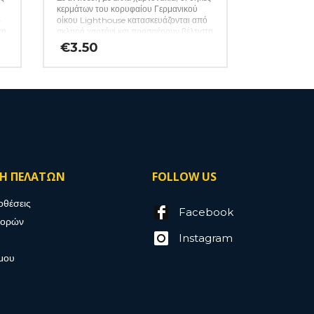
κερμάτων του κορυφαίου Γερμανικού
ό
οίκου Lighthouse κατασκευάζονται από
τη
σκληρό χαρτόνι και προσφέρουν βέλτιστη
προστασία από τις περιβαλλοντικές
€
3.50
επιρροές, χάρη στη χρήση φιλμ που δεν
περιέχει βλαβερά χημικά. Έτσι, ο
ια
συλλέκτης είναι σίγουρος για την αφάλεια
των πολύτιμων νομισμάτων του. Απλά
τοποθετήστε το κέρμα στο ανοιχτό
πλαίσιο και πιέστε τις δύο πλευρές μαζί.
.
Για να ενεργοποιήσετε τη συγκολλητική
ουσία, πιέστε καλά το χαρτονάκι. Τα
χαρτονάκια προσφέρονται χύμα σε
πακέτα των 25 τεμαχίων και η
αναγραφόμενη τιμή αφορά 25 κομμάτια.
ΣΗ ΠΕΛΑΤΩΝ
FOLLOW US
(κωδ. 449)
οθέσεις
Facebook
γορών
Instagram
μου