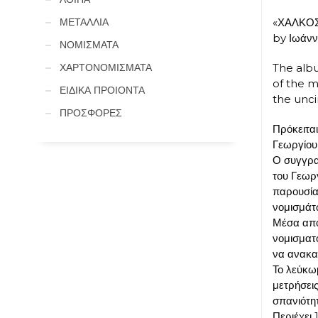
«ΧΑΛΚΟΣ
ΜΕΤΑΛΛΙΑ
by Ιωάνν
ΝΟΜΙΣΜΑΤΑ
The albu
ΧΑΡΤΟΝΟΜΙΣΜΑΤΑ
of the m
ΕΙΔΙΚΑ ΠΡΟΙΟΝΤΑ
the unci
ΠΡΟΣΦΟΡΕΣ
Πρόκειται
Γεωργίου 
Ο συγγρα
του Γεωρ
παρουσία
νομισμάτω
Μέσα από
νομισματο
να ανακα
Το λεύκω
μετρήσει
σπανιότη
Περιέχει 