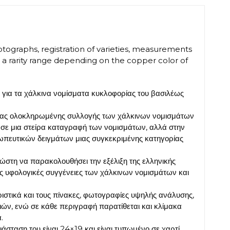
otographs, registration of varieties, measurements
y a rarity range depending on the copper color of
ς για τα χάλκινα νομίσματα κυκλοφορίας του βασιλέως
μιας ολοκληρωμένης συλλογής των χάλκινων νομισμάτων
ι σε μια στείρα καταγραφή των νομισμάτων, αλλά στην
ωπευτικών δειγμάτων μιας συγκεκριμένης κατηγορίας
ώστη να παρακολουθήσει την εξέλιξη της ελληνικής
τις υφολογικές συγγένειες των χάλκινων νομισμάτων και
στικά και τους πίνακες, φωτογραφίες υψηλής ανάλυσης,
ιών, ενώ σε κάθε περιγραφή παρατίθεται και κλίμακα
.
ιάσταση του είναι 24×19 και είναι τυπωμένο σε χαρτί