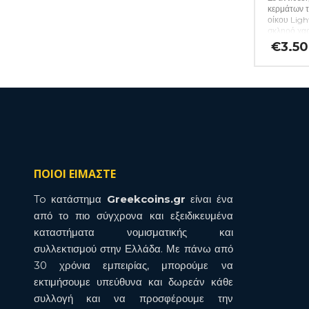
κερμάτων 
οίκου Ligh
σκληρό χαρ
προστασία 
€
3.50
επιρροές, 
περιέχει βλ
συλλέκτης 
των πολύτ
τοποθετήστ
πλαίσιο και
Για να ενε
ουσία, πιέσ
χαρτονάκια
πακέτα των
αναγραφόμε
ΠΟΙΟΙ ΕΙΜΑΣΤΕ
(κωδ. 454)
To κατάστημα
Greekcoins.gr
είναι ένα
από το πιο σύγχρονα και εξειδικευμένα
καταστήματα νομισματικής και
συλλεκτισμού στην Ελλάδα. Με πάνω από
30 χρόνια εμπειρίας, μπορούμε να
εκτιμήσουμε υπεύθυνα και δωρεάν κάθε
συλλογή και να προσφέρουμε την