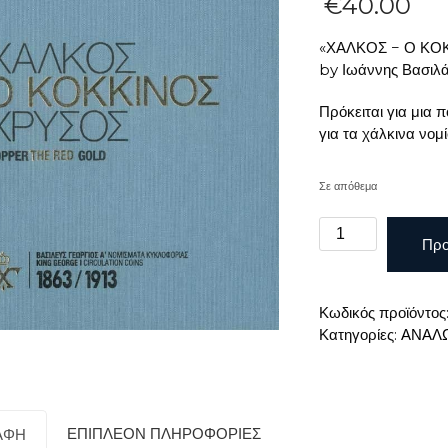
€
40.00
«ΧΑΛΚΟΣ − Ο ΚΟ
by Ιωάννης Βασιλ
Πρόκειται για μια 
για τα χάλκινα νομ
Σε απόθεμα
«ΧΑΛΚΟΣ
Προ
−
Ο
ΚΟΚΚΙΝΟΣ
Κωδικός προϊόντος
ΧΡΥΣΟΣ»
Κατηγορίες:
ΑΝΑΛ
ποσότητα
ΕΠΙΠΛΈΟΝ ΠΛΗΡΟΦΟΡΊΕΣ
ΑΦΉ