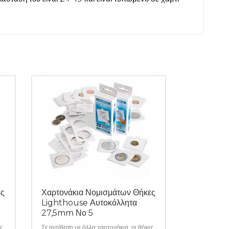
ες
Χαρτονάκια Νομισμάτων Θήκες
Lighthouse Αυτοκόλλητα
27,5mm Νο 5
ες
Σε αντίθεση με άλλα χαρτονάκια, οι θήκες