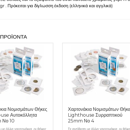
r . Πρόκειται για δίγλωσση έκδοση (ελληνικά και αγγλικά)
 ΠΡΟΪΌΝΤΑ
κια Νομισμάτων Θήκες
Χαρτονάκια Νομισμάτων Θήκ
use Αυτοκόλλητα
Lighthouse Συρραπτικού
 Νο 10
25mm Νο 4
η με άλλα χαρτονάκια, οι θήκες
Σε αντίθεση με άλλα χαρτονάκια, οι θήκ