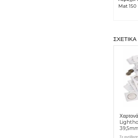
Mat 150 g
ΣΧΕΤΙΚΆ
Χαρτονά
Lightho
39,5mm
Σε αντίθεσ