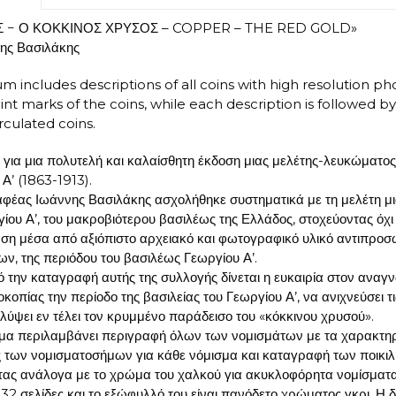
 − Ο ΚΟΚΚΙΝΟΣ ΧΡΥΣΟΣ – COPPER – THE RED GOLD»
ης Βασιλάκης
m includes descriptions of all coins with high resolution ph
int marks of the coins, while each description is followed b
rculated coins.
 για μια πολυτελή και καλαίσθητη έκδοση μιας μελέτης-λευκώματο
Α’ (1863-1913).
φέας Ιωάννης Βασιλάκης ασχολήθηκε συστηματικά με τη μελέτη 
γίου Α’, του μακροβιότερου βασιλέως της Ελλάδος, στοχεύοντας όχ
ση μέσα από αξιόπιστο αρχειακό και φωτογραφικό υλικό αντιπροσ
ν, της περιόδου του βασιλέως Γεωργίου Α’.
 την καταγραφή αυτής της συλλογής δίνεται η ευκαιρία στον αναγν
κοπίας την περίοδο της βασιλείας του Γεωργίου Α’, να ανιχνεύσει 
λύψει εν τέλει τον κρυμμένο παράδεισο του «κόκκινου χρυσού».
μα περιλαμβάνει περιγραφή όλων των νομισμάτων με τα χαρακτηρι
ς των νομισματοσήμων για κάθε νόμισμα και καταγραφή των ποικιλ
τας ανάλογα με το χρώμα του χαλκού για ακυκλοφόρητα νομίσματα
132 σελίδες και το εξώφυλλό του είναι πανόδετο χρώματος γκρι. Η δ