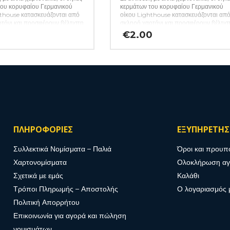
του κορυφαίου Γερμανικού
κερμάτων του κορυφαίου Γερμανικού
thouse κατασκευάζονται από
οίκου Lighthouse κατασκευάζονται απ
τόνι και προσφέρουν βέλτιστη
σκληρό χαρτόνι και προσφέρουν βέλτισ
από τις περιβαλλοντικές
προστασία από τις περιβαλλοντικές
€
2.00
χάρη στη χρήση φιλμ που δεν
επιρροές, χάρη στη χρήση φιλμ που δεν
αβερά χημικά. Έτσι, ο
περιέχει βλαβερά χημικά. Έτσι, ο
είναι σίγουρος για την αφάλεια
συλλέκτης είναι σίγουρος για την αφάλε
ιμων νομισμάτων του. Απλά
των πολύτιμων νομισμάτων του. Τα
ε το κέρμα στο ανοιχτό
χαρτονάκια προσφέρονται χύμα σε
 πιέστε τις δύο πλευρές μαζί.
πακέτα των 25 τεμαχίων και η
ργοποιήσετε τη συγκολλητική
αναγραφόμενη τιμή αφορά 25 κομμάτια
τε καλά το χαρτονάκι. Τα
(κωδ. 438)
 προσφέρονται χύμα σε
 25 τεμαχίων και η
νη τιμή αφορά 25 κομμάτια.
ΠΛΗΡΟΦΟΡΙΕΣ
ΕΞΥΠΗΡΕΤΗ
Συλλεκτικά Νομίσματα – Παλιά
Όροι και προυπ
Χαρτονομίσματα
Ολοκλήρωση α
Σχετικά με εμάς
Καλάθι
Τρόποι Πληρωμής – Αποστολής
Ο λογαριασμός 
Πολιτική Απορρήτου
Επικοινωνία για αγορά και πώληση
νομισμάτων