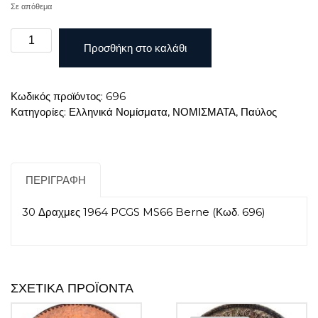
Σε απόθεμα
30
Προσθήκη στο καλάθι
Δραχμες
1964
PCGS
Κωδικός προϊόντος:
696
MS66
Κατηγορίες:
Ελληνικά Νομίσματα
,
ΝΟΜΙΣΜΑΤΑ
,
Παύλος
Berne
ποσότητα
ΠΕΡΙΓΡΑΦΉ
30 Δραχμες 1964 PCGS MS66 Berne (Κωδ. 696)
ΣΧΕΤΙΚΆ ΠΡΟΪΌΝΤΑ