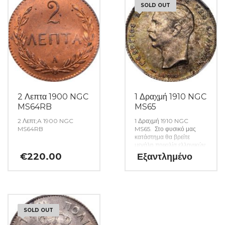
SOLD OUT
2 Λεπτα 1900 NGC
1 Δραχμή 1910 NGC
MS64RB
MS65
2 Λεπτ;A 1900 NGC
1 Δραχμή 1910 NGC
MS64RB
MS65. Στο φυσικό μας
κατάστημα θα βρείτε
μεγάλη ποικιλία ελληνικών
και ξένων νομισμάτων και
€
220.00
Εξαντλημένο
χαρτονομισμάτων καθώς
και όλα τα απαραίτητα
αναλώσιμα για την
συλλογή σας. (Κωδ. 49)
SOLD OUT