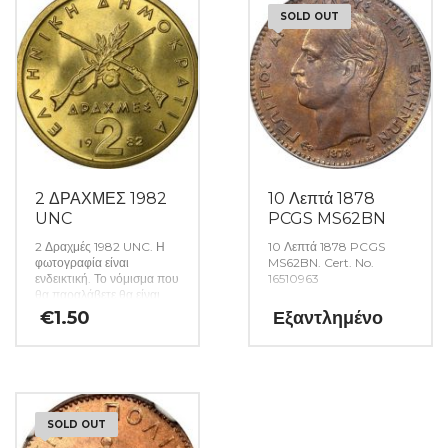
SOLD OUT
2 ΔΡΑΧΜΕΣ 1982
10 Λεπτά 1878
UNC
PCGS MS62BN
2 Δραχμές 1982 UNC. Η
10 Λεπτά 1878 PCGS
φωτογραφία είναι
MS62BN. Cert. No.
ενδεικτική. Το νόμισμα που
16510963
θα παραλάβετε θα είναι
αυστηρώς ακυκλοφόρητο
€
1.50
Εξαντλημένο
από μασούρι τραπέζης.
(Κωδ: 141)
SOLD OUT