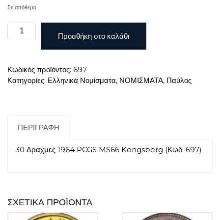
Σε απόθεμα
30
Προσθήκη στο καλάθι
Δραχμες
1964
PCGS
Κωδικός προϊόντος:
697
MS66
Κατηγορίες:
Ελληνικά Νομίσματα
,
ΝΟΜΙΣΜΑΤΑ
,
Παύλος
Kongsberg
ποσότητα
ΠΕΡΙΓΡΑΦΉ
30 Δραχμες 1964 PCGS MS66 Kongsberg (Κωδ. 697)
ΣΧΕΤΙΚΆ ΠΡΟΪΌΝΤΑ