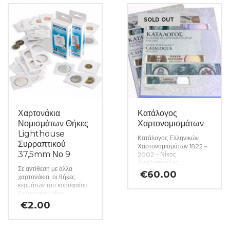
SOLD OUT
Χαρτονάκια
Κατάλογος
Νομισμάτων Θήκες
Χαρτονομισμάτων
Lighthouse
Κατάλογος Ελληνικών
Συρραπτικού
Χαρτονομισμάτων 1822 –
37,5mm Νο 9
2002 – Νίκος
Αγγελόπουλος
Σε αντίθεση με άλλα
Πρόκειται για έναν
€
60.00
χαρτονάκια, οι θήκες
κατάλογο διεθνούς
κερμάτων του κορυφαίου
απήχησης που
Γερμανικού οίκου
απευθύνεται κατά βάση
Lighthouse
€
2.00
στις συλλεκτικές
κατασκευάζονται από
κοινότητες, προβάλλοντας
σκληρό χαρτόνι και
λεπτομερείς αναλύσεις με
προσφέρουν βέλτιστη
κείμενα και