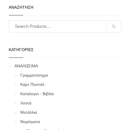
κάθε φωτογραφία
νομίσματος υπάρχει και η
ΑΝΑΖΗΤΗΣΗ
τιμολόγηση του.
A
bilingual (Greek &
English), full colour
volume of modern Greek
(1828 – 2007) coins and
trail mints. Enriched
with financial and
historical data. An
essential guide to every
ΚΑΤΗΓΟΡΙΕΣ
Greek modern coins
collector.
ΑΝΑΛΩΣΙΜΑ
Γραμματόσημα
Κάρτ Ποστάλ
Κατάλογοι - Βιβλία
Λοιπά
Μετάλλια
Νομίσματα