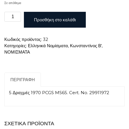
Σε απόθεμα
5
Προσθήκη στο καλάθι
Δραχμές
1970
PCGS
Κωδικός προϊόντος:
32
MS65
Κατηγορίες:
Ελληνικά Νομίσματα
,
Κωνσταντίνος Β'
,
ποσότητα
ΝΟΜΙΣΜΑΤΑ
ΠΕΡΙΓΡΑΦΉ
5 Δραχμές 1970 PCGS MS65. Cert. No. 29911972
ΣΧΕΤΙΚΆ ΠΡΟΪΌΝΤΑ