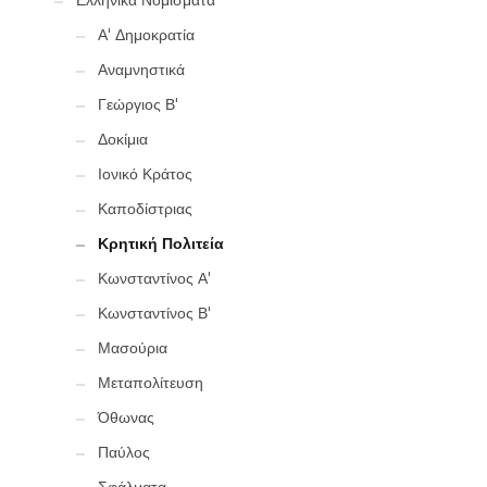
Ελληνικά Νομίσματα
Α' Δημοκρατία
Αναμνηστικά
Γεώργιος Β'
Δοκίμια
Ιονικό Κράτος
Καποδίστριας
Κρητική Πολιτεία
Κωνσταντίνος Α'
Κωνσταντίνος Β'
Μασούρια
Μεταπολίτευση
Όθωνας
Παύλος