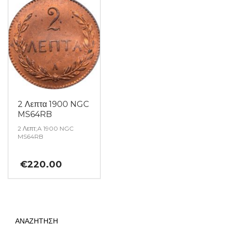
2 Λεπτα 1900 NGC
MS64RB
2 Λεπτ;A 1900 NGC
MS64RB
€
220.00
ΑΝΑΖΗΤΗΣΗ