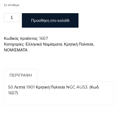
Σε απόθεμα
50
Προσθήκη στο καλάθι
Λεπτά
1901
Κρητική
Κωδικός προϊόντος:
1657
Πολιτεία
Κατηγορίες:
Ελληνικά Νομίσματα
,
Κρητική Πολιτεία
,
NGC
ΝΟΜΙΣΜΑΤΑ
AU53
ποσότητα
ΠΕΡΙΓΡΑΦΉ
50 Λεπτά 1901 Κρητική Πολιτεία NGC AU53. (Κωδ.
1657)