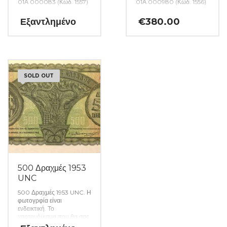
01Α 000083 (Κωδ. 1557)
01Α 000980 (Κωδ. 1556)
Εξαντλημένο
€
380.00
SOLD OUT
500 Δραχμές 1953
UNC
500 Δραχμές 1953 UNC. Η
φωτογρφία είναι
ενδεικτική. Το
χαρτονόμισμα που θα σας
αποσταλεί θα είναι σε