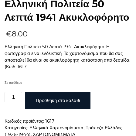
Ελληνική Πολιτεία 50
Λεπτά 1941 Ακυκλοφόρητο
€
8.00
Ελληνική Πολιτεία 50 Λεπτά 1941 Ακυκλοφόρητο. Η
φωτογραφία είναι ενδεικτική. Το χαρτονόμισμα που θα σας
αποσταλεί θα είναι σε ακυκλοφόρητη κατάσταση από δεσμίδα.
(Κωδ. 1617)
Σε απόθεμα
Ελληνική
Προσθήκη στο καλάθι
Πολιτεία
50
Λεπτά
Κωδικός προϊόντος:
1617
1941
Κατηγορίες:
Ελληνικά Χαρτονομίσματα
,
Τράπεζα Ελλάδος
Ακυκλοφόρητο
(1926-1944)
,
ΧΑΡΤΟΝΟΜΙΣΜΑΤΑ
ποσότητα