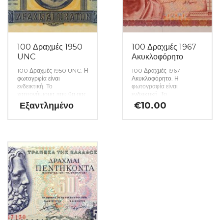
100 Δραχμές 1950
100 Δραχμές 1967
UNC
Ακυκλοφόρητο
100 Δραχμές 1950 UNC. Η
100 Δραχμές 1967
φωτογρφία είναι
Ακυκλοφόρητο. Η
ενδεικτική. Το
φωτογραφία είναι
χαρτονόμισμα που θα σας
ενδεικτική. Το
αποσταλεί θα είναι σε
χαρτονόμισμα που θα σας
Εξαντλημένο
€
10.00
ακυκλοφόρητη κατάσταση
αποσταλεί θα είναι σε
από δεσμίδα. (Κωδ. 1564)
ακυκλοφόρητη κατάσταση
από δεσμίδα. (Κωδ. 1553)