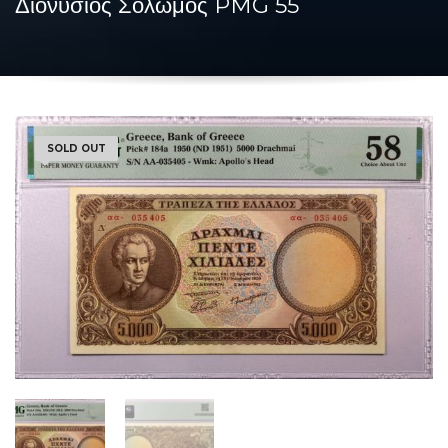
Διονύσιος Σολωμός PMG 55
SOLD OUT