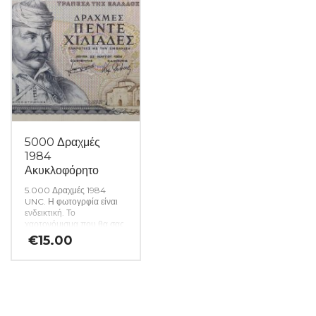
5000 Δραχμές
1984
Ακυκλοφόρητο
5.000 Δραχμές 1984
UNC. Η φωτογρφία είναι
ενδεικτική. Το
χαρτονόμισμα που θα σας
αποσταλεί θα είναι σε
€
15.00
ακυκλοφόρητη κατάσταση
από δεσμίδα. (Κωδ. 1545)