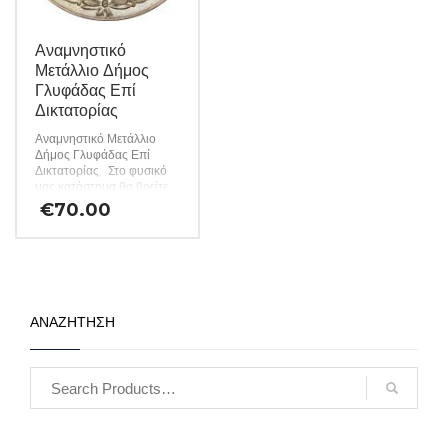
Αναμνηστικό
Μετάλλιο Δήμος
Γλυφάδας Επί
Δικτατορίας
Αναμνηστικό Μετάλλιο
Δήμος Γλυφάδας Επί
Δικτατορίας. Στο φυσικό
μας κατάστημα θα βρείτε
μεγάλη ποικιλία ελληνικών
€
70.00
και ξένων νομισμάτων και
χαρτονομισμάτων καθώς
και όλα τα απαραίτητα
αναλώσιμα για την
συλλογή σας. (Κωδ. 75)
ΑΝΑΖΗΤΗΣΗ