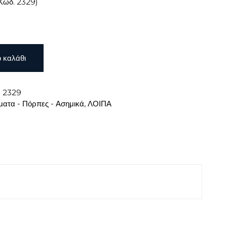
Κωδ. 2329)
 καλάθι
:
2329
ατα - Πόρπες - Ασημικά
,
ΛΟΙΠΑ