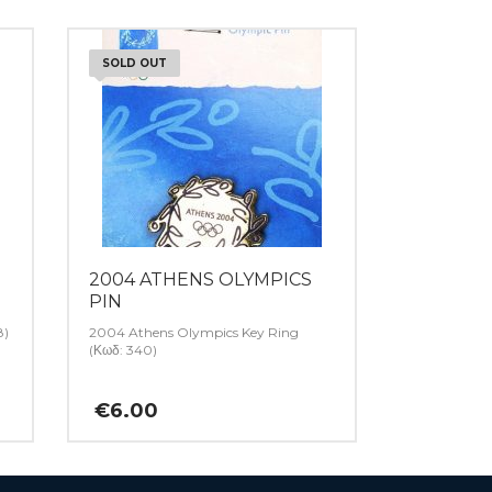
SOLD OUT
2004 ATHENS OLYMPICS
PIN
8)
2004 Athens Olympics Key Ring
(Κωδ: 340)
€
6.00