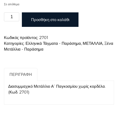
Σε απόθεμα
Διασυμμαχικό
Προσθήκη στο καλάθι
Μετάλλιο
Α΄
Παγκοσμίου
Κωδικός προϊόντος:
2701
χωρίς
Κατηγορίες:
Ελληνικά Τάγματα - Παράσημα
,
ΜΕΤΑΛΛΙΑ
,
Ξένα
κορδέλα
Μετάλλια - Παράσημα
ποσότητα
ΠΕΡΙΓΡΑΦΉ
Διασυμμαχικό Μετάλλιο Α΄ Παγκοσμίου χωρίς κορδέλα.
(Κωδ. 2701)