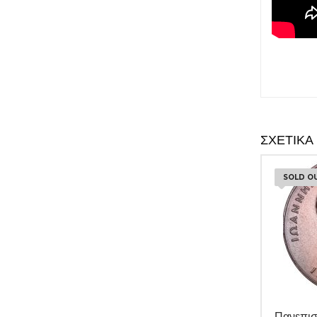
ΣΧΕΤΙΚΆ
SOLD O
Πανεπισ