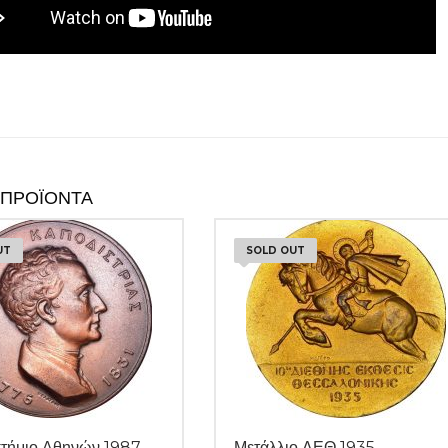
 ΠΡΟΪΌΝΤΑ
UT
SOLD OUT
τήμιο Αθηνών 1987
Μετάλλιο ΔΕΘ 1935