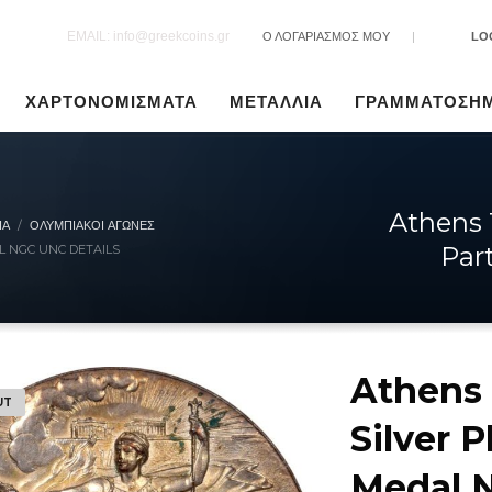
EMAIL: info@greekcoins.gr
Ο ΛΟΓΑΡΙΑΣΜΟΣ ΜΟΥ
|
LO
ΧΑΡΤΟΝΟΜΙΣΜΑΤΑ
ΜΕΤΑΛΛΙΑ
ΓΡΑΜΜΑΤΟΣΗ
Athens 
ΙΑ
ΟΛΥΜΠΙΑΚΟΊ ΑΓΏΝΕΣ
Par
L NGC UNC DETAILS
Athens
UT
Silver P
Medal 