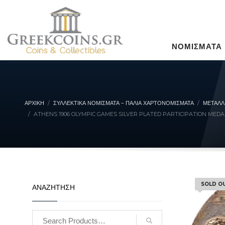
ΝΟΜΙΣΜΑΤΑ
ΑΡΧΙΚΉ
ΣΥΛΛΕΚΤΙΚΆ ΝΟΜΊΣΜΑΤΑ – ΠΑΛΙΆ ΧΑΡΤΟΝΟΜΊΣΜΑΤΑ
ΜΕΤΑΛΛ
ATHENS 1906 OLYMPIC GAMES SILVER PLATED PARTICIPATION MEDA
SOLD O
ΑΝΑΖΗΤΗΣΗ