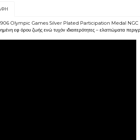
ΑΦΉ
906 Olympic Games Silver Plated Participation Medal NGC U
γυημένη εφ όρου ζωής ενώ τυχόν ιδιαιτερότητες – ελαττώματα περ