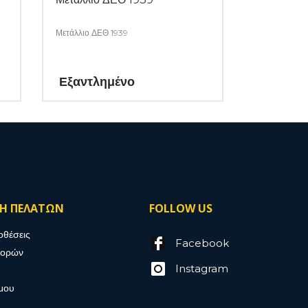
Μετάλλιο ΔΕΘ 1939
Εξαντλημένο
ΣΗ ΠΕΛΑΤΩΝ
FOLLOW US
οθέσεις
Facebook
γορών
Instagram
μου