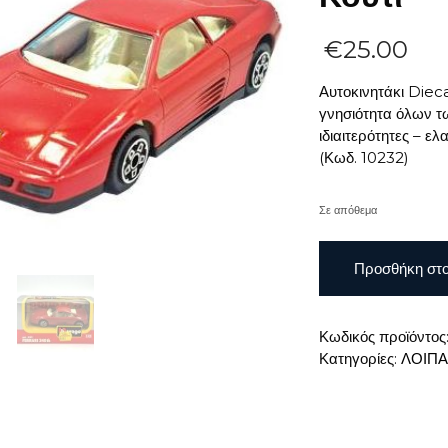
€
25.00
Αυτοκινητάκι Diec
γνησιότητα όλων τ
ιδιαιτερότητες – 
(Κωδ. 10232)
Σε απόθεμα
Αυτοκινητάκι
Προσθήκη στο
Diecast
Burago
Ferrari
Κωδικός προϊόντος
348tb
Κατηγορίες:
ΛΟΙΠΑ
Code
4139
1/43
Με