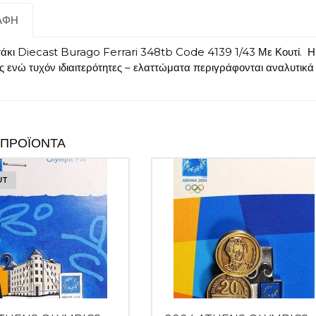
Κουτί
ποσότητα
ΑΦΉ
τάκι Diecast Burago Ferrari 348tb Code 4139 1/43 Με Κουτί. Η 
ς ενώ τυχόν ιδιαιτερότητες – ελαττώματα περιγράφονται αναλυτικ
 ΠΡΟΪΌΝΤΑ
UT