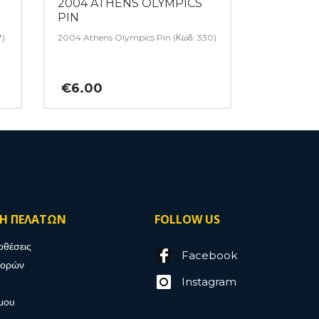
2004 ATHENS OLYMPICS
PIN
7)
2004 Athens Olympics Pin (Κωδ: 330)
€
6.00
ΣΗ ΠΕΛΑΤΩΝ
FOLLOW US
οθέσεις
Facebook
γορών
Instagram
μου