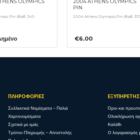
ATHENS OLYMPICS
2004 ATHENS OLYMPICS
PIN
pic Pin (Κωδ: 341)
2004 Athens Olympics Pin (Κωδ: 33
λημένο
€
6.00
ΠΛΗΡΟΦΟΡΙΕΣ
ΕΞΥΠΗΡΕΤΗ
Συλλεκτικά Νομίσματα – Παλιά
Όροι και προυπ
Χαρτονομίσματα
Ολοκλήρωση α
Σχετικά με εμάς
Καλάθι
Τρόποι Πληρωμής – Αποστολής
Ο λογαριασμός 