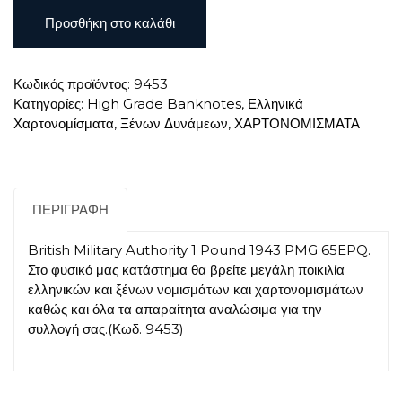
British
Προσθήκη στο καλάθι
Military
Authority
1
Κωδικός προϊόντος:
9453
Pound
Κατηγορίες:
High Grade Banknotes
,
Ελληνικά
1943
Χαρτονομίσματα
,
Ξένων Δυνάμεων
,
ΧΑΡΤΟΝΟΜΙΣΜΑΤΑ
PMG
65EPQ
ποσότητα
ΠΕΡΙΓΡΑΦΉ
British Military Authority 1 Pound 1943 PMG 65EPQ.
Στο φυσικό μας κατάστημα θα βρείτε μεγάλη ποικιλία
ελληνικών και ξένων νομισμάτων και χαρτονομισμάτων
καθώς και όλα τα απαραίτητα αναλώσιμα για την
συλλογή σας.(Κωδ. 9453)