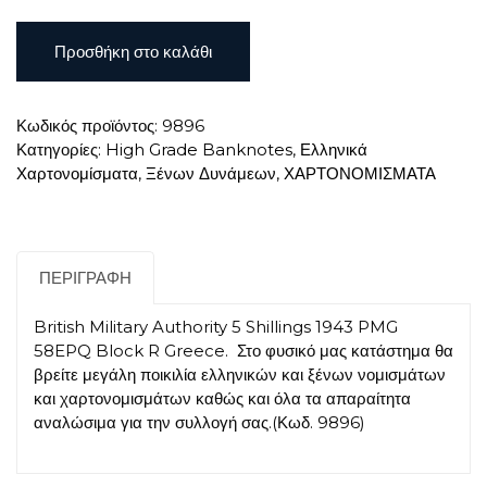
British
Προσθήκη στο καλάθι
Military
Authority
5
Κωδικός προϊόντος:
9896
Shillings
Κατηγορίες:
High Grade Banknotes
,
Ελληνικά
1943
Χαρτονομίσματα
,
Ξένων Δυνάμεων
,
ΧΑΡΤΟΝΟΜΙΣΜΑΤΑ
PMG
58EPQ
Block
R
Greece
ΠΕΡΙΓΡΑΦΉ
ποσότητα
British Military Authority 5 Shillings 1943 PMG
58EPQ Block R Greece. Στο φυσικό μας κατάστημα θα
βρείτε μεγάλη ποικιλία ελληνικών και ξένων νομισμάτων
και χαρτονομισμάτων καθώς και όλα τα απαραίτητα
αναλώσιμα για την συλλογή σας.(Κωδ. 9896)