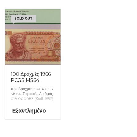
SOLD OUT
100 Δραχμές 1966
PCGS MS64
100 Δραχμές 1966 PCGS
MS64. Σειριακός Αριθμός
01Α 000083 (Κωδ. 1557)
Εξαντλημένο