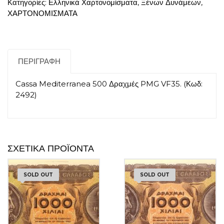
Κατηγορίες:
Ελληνικά Χαρτονομίσματα
,
Ξένων Δυνάμεων
,
VF35
ΧΑΡΤΟΝΟΜΙΣΜΑΤΑ
ποσότητα
ΠΕΡΙΓΡΑΦΉ
Cassa Mediterranea 500 Δραχμές PMG VF35. (Κωδ:
2492)
ΣΧΕΤΙΚΆ ΠΡΟΪΌΝΤΑ
SOLD OUT
SOLD OUT