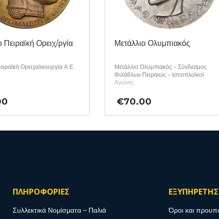
 Πειραϊκή Ορειχ/ργία
Μετάλλιο Ολυμπιακός
ειραϊκή Ορειχαλκουργία Α.Ε.
Μετάλλιο Ολυμπιακός – Σύνδεσμος
Φιλάθλων Πειραιώς – Ιστιοπλοϊκοί
Αγώνες
00
€
70.00
ΠΛΗΡΟΦΟΡΙΕΣ
ΕΞΥΠΗΡΕΤΗ
Συλλεκτικά Νομίσματα – Παλιά
Όροι και προυπ