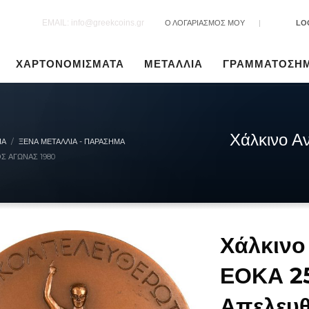
EMAIL: info@greekcoins.gr
Ο ΛΟΓΑΡΙΑΣΜΟΣ ΜΟΥ
|
LO
ΧΑΡΤΟΝΟΜΙΣΜΑΤΑ
ΜΕΤΑΛΛΙΑ
ΓΡΑΜΜΑΤΟΣΗ
Χάλκινο Α
ΙΑ
ΞΈΝΑ ΜΕΤΆΛΛΙΑ - ΠΑΡΆΣΗΜΑ
Σ ΑΓΏΝΑΣ 1980
Χάλκινο
ΕΟΚΑ 25
Απελευθ