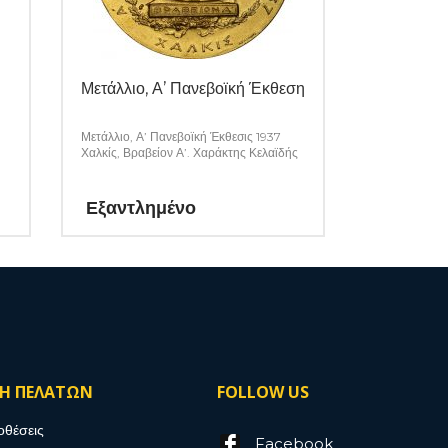
Μετάλλιο, Α’ Πανεβοϊκή Έκθεση
Μετάλλιο, Α’ Πανεβοϊκή Έκθεσις 1937
Χαλκίς, Βραβείον Α’. Χαράκτης Κελαϊδής
Εξαντλημένο
ΣΗ ΠΕΛΑΤΩΝ
FOLLOW US
οθέσεις
Facebook