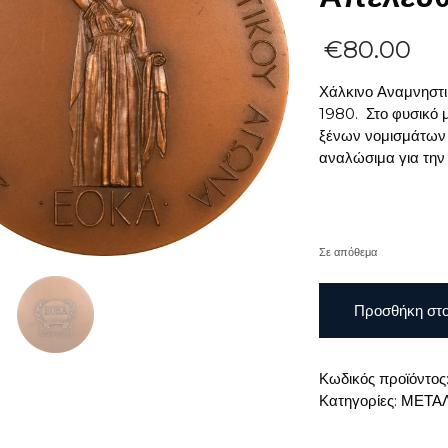
€
80.00
Χάλκινο Αναμνηστ
1980. Στο φυσικό μ
ξένων νομισμάτων 
αναλώσιμα για την
Σε απόθεμα
Χάλκινο
Προσθήκη στο
Αναμνηστικό
Μετάλλιο
ΕΟΚΑ
Κωδικός προϊόντος
25
Κατηγορίες:
ΜΕΤΑΛ
Χρόνια
Απελευθερωτικός
Αγώνας