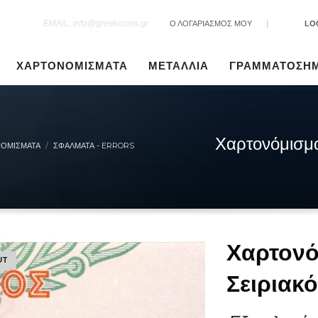
EMAIL: info@greekcoins.gr
Ο ΛΟΓΑΡΙΑΣΜΟΣ ΜΟΥ
|
LO
ΧΑΡΤΟΝΟΜΙΣΜΑΤΑ
ΜΕΤΑΛΛΙΑ
ΓΡΑΜΜΑΤΟΣΗ
Χαρτονόμισμ
ΟΜΙΣΜΑΤΑ
ΣΦΆΛΜΑΤΑ - ERRORS
Χαρτονό
UT
Σειριακ