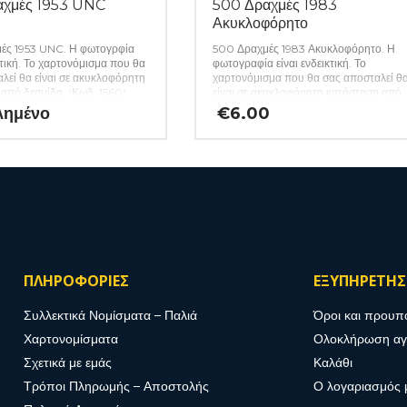
αχμές 1953 UNC
500 Δραχμές 1983
Ακυκλοφόρητο
ές 1953 UNC. Η φωτογρφία
500 Δραχμές 1983 Ακυκλοφόρητο. Η
ικτική. Το χαρτονόμισμα που θα
φωτογραφία είναι ενδεικτική. Το
λεί θα είναι σε ακυκλοφόρητη
χαρτονόμισμα που θα σας αποσταλεί θ
από δεσμίδα. (Κωδ. 1560)
είναι σε ακυκλοφόρητη κατάσταση από
δεσμίδα. (Κωδ. 1547)
λημένο
€
6.00
ΠΛΗΡΟΦΟΡΙΕΣ
ΕΞΥΠΗΡΕΤΗ
Συλλεκτικά Νομίσματα – Παλιά
Όροι και προυπ
Χαρτονομίσματα
Ολοκλήρωση α
Σχετικά με εμάς
Καλάθι
Τρόποι Πληρωμής – Αποστολής
Ο λογαριασμός 