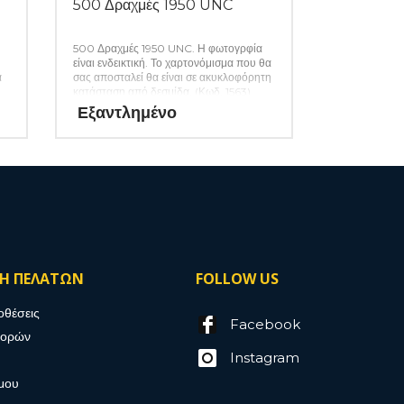
500 Δραχμές 1950 UNC
500 Δραχμές 1950 UNC. Η φωτογρφία
είναι ενδεικτική. Το χαρτονόμισμα που θα
α
σας αποσταλεί θα είναι σε ακυκλοφόρητη
κατάσταση από δεσμίδα. (Κωδ. 1563)
Εξαντλημένο
ΣΗ ΠΕΛΑΤΩΝ
FOLLOW US
οθέσεις
Facebook
γορών
Instagram
μου