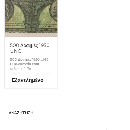
500 Δραχμές 1950
UNC
500 Δραχμές 1950 UNC.
Η φωτογρφία είναι
ενδεικτική. Το
χαρτονόμισμα που θα σας
αποσταλεί θα είναι σε
Εξαντλημένο
ακυκλοφόρητη κατάσταση
από δεσμίδα. (Κωδ. 1563)
ΑΝΑΖΗΤΗΣΗ