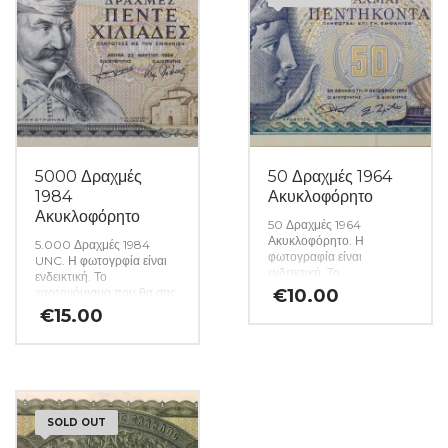
5000 Δραχμές
50 Δραχμές 1964
1984
Ακυκλοφόρητο
Ακυκλοφόρητο
50 Δραχμές 1964
Ακυκλοφόρητο. Η
5.000 Δραχμές 1984
φωτογραφία είναι
UNC. Η φωτογρφία είναι
ενδεικτική. Το
ενδεικτική. Το
χαρτονόμισμα που θα σας
χαρτονόμισμα που θα σας
€
10.00
αποσταλεί θα είναι σε
αποσταλεί θα είναι σε
€
15.00
ακυκλοφόρητη κατάσταση
ακυκλοφόρητη κατάσταση
από δεσμίδα. (Κωδ. 1554)
από δεσμίδα. (Κωδ. 1545)
SOLD OUT