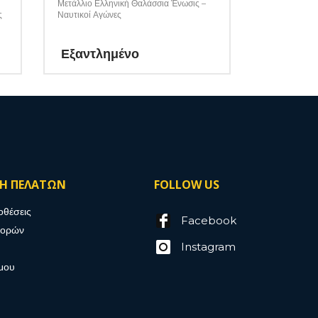
Μετάλλιο Ελληνική Θαλάσσια Ένωσις –
ς
Ναυτικοί Αγώνες
Εξαντλημένο
ΣΗ ΠΕΛΑΤΩΝ
FOLLOW US
οθέσεις
Facebook
γορών
Instagram
μου