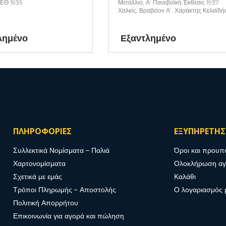
ΔΕΘ 1935
Μετάλλιο, Α’ Πανεβοϊκή Έκθεσις 1937
Χαλκίς, Βραβείον Α’. Χαράκτης Κελαϊδή
λημένο
Εξαντλημένο
ΠΛΗΡΟΦΟΡΙΕΣ
ΕΞΥΠΗΡΕΤΗ
Συλλεκτικά Νομίσματα – Παλιά
Όροι και προυπ
Χαρτονομίσματα
Ολοκλήρωση α
Σχετικά με εμάς
Καλάθι
Τρόποι Πληρωμής – Αποστολής
Ο λογαριασμός 
Πολιτική Απορρήτου
Επικοινωνία για αγορά και πώληση