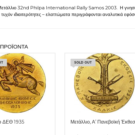
ετάλλιο 32nd Philpa International Rally Samos 2003. Η γνησιό
 τυχόν ιδιαιτερότητες – ελαττώματα περιγράφονται αναλυτικά εφό
 ΠΡΟΪΌΝΤΑ
UT
SOLD OUT
ο ΔΕΘ 1935
Μετάλλιο, Α’ Πανεβοϊκή Έκθε