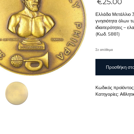
€
25.00
Ελλάδα Μετάλλιο 
γνησιότητα όλων τ
ιδιαιτερότητες – 
(Κωδ. 5881)
Σε απόθεμα
Ελλάδα
Προσθήκη στο
Μετάλλιο
32nd
Philpa
Κωδικός προϊόντος
International
Κατηγορίες:
Αθλητι
Rally
Samos
2003
ποσότητα