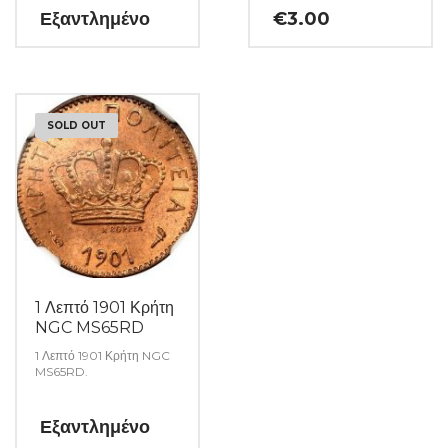
αυστηρώς ακυκλοφόρητο
Εξαντλημένο
€
3.00
από μασούρι τραπέζης.
(Κωδ: 23)
SOLD OUT
1 Λεπτό 1901 Κρήτη
NGC MS65RD
1 Λεπτό 1901 Κρήτη NGC
MS65RD.
Εξαντλημένο