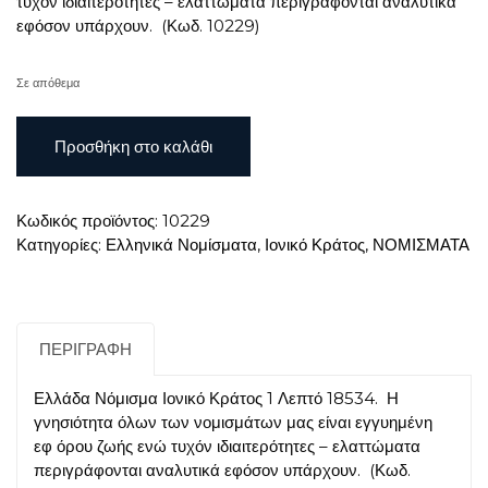
τυχόν ιδιαιτερότητες – ελαττώματα περιγράφονται αναλυτικά
εφόσον υπάρχουν. (Κωδ. 10229)
Σε απόθεμα
Ελλάδα
Προσθήκη στο καλάθι
Νόμισμα
Ιονικό
Κράτος
Κωδικός προϊόντος:
10229
1
Κατηγορίες:
Ελληνικά Νομίσματα
,
Ιονικό Κράτος
,
ΝΟΜΙΣΜΑΤΑ
Λεπτό
1834
ποσότητα
ΠΕΡΙΓΡΑΦΉ
Ελλάδα Νόμισμα Ιονικό Κράτος 1 Λεπτό 18534. Η
γνησιότητα όλων των νομισμάτων μας είναι εγγυημένη
εφ όρου ζωής ενώ τυχόν ιδιαιτερότητες – ελαττώματα
περιγράφονται αναλυτικά εφόσον υπάρχουν. (Κωδ.