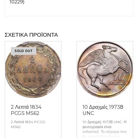
10229)
ΣΧΕΤΙΚΆ ΠΡΟΪΌΝΤΑ
SOLD OUT
2 Λεπτά 1834
10 Δραχμές 1973Β
PCGS MS62
UNC
2 Λεπτά 1834 PCGS
10 Δραχμές 1973Β UNC. Η
MS62
φωτογραφία είναι
ενδεικτική. Το νόμισμα που
θα παραλάβετε θα είναι