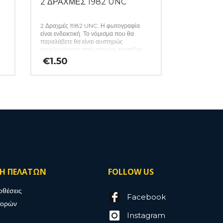
2 ΔΡΑΧΜΕΣ 1982 UNC
2 Δραχμές 1982 UNC. Η φωτογραφία
είναι ενδεικτική. Το νόμισμα που θα
παραλάβετε θα είναι αυστηρώς
ακυκλοφόρητο από μασούρι τραπέζης.
(Κωδ: 141)
€
1.50
ΣΗ ΠΕΛΑΤΩΝ
FOLLOW US
οθέσεις
Facebook
γορών
Instagram