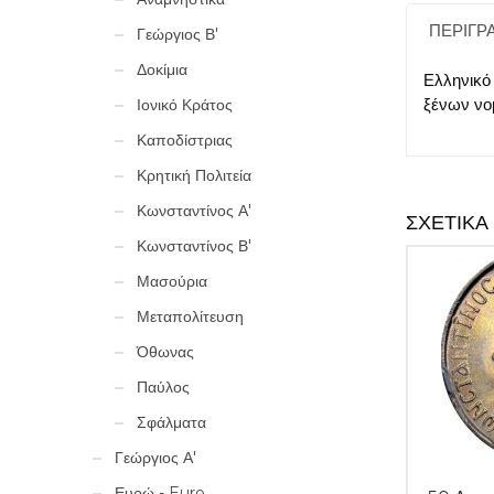
ΠΕΡΙΓΡ
Γεώργιος Β'
Δοκίμια
Ελληνικό
ξένων νο
Ιονικό Κράτος
Καποδίστριας
Κρητική Πολιτεία
Κωνσταντίνος Α'
ΣΧΕΤΙΚΆ
Κωνσταντίνος Β'
Μασούρια
Μεταπολίτευση
Όθωνας
Παύλος
Σφάλματα
Γεώργιος Α'
Ευρώ - Euro