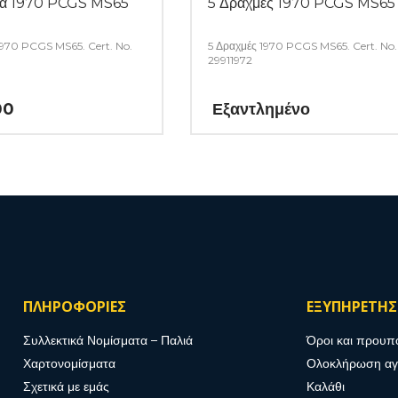
τά 1970 PCGS MS65
5 Δραχμές 1970 PCGS MS65
1970 PCGS MS65. Cert. No.
5 Δραχμές 1970 PCGS MS65. Cert. No.
29911972
00
Εξαντλημένο
ΠΛΗΡΟΦΟΡΙΕΣ
ΕΞΥΠΗΡΕΤΗ
Συλλεκτικά Νομίσματα – Παλιά
Όροι και προυπ
Χαρτονομίσματα
Ολοκλήρωση α
Σχετικά με εμάς
Καλάθι