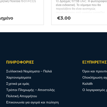
ρητική Πολιτεία 1901 PCGS
10 Δραχμές 1973Β UNC. Η φωτογραφία
είναι ενδεικτική. Το νόμισμα που θα
παραλάβετε θα είναι αυστηρώς
ακυκλοφόρητο από μασούρι τραπέζης.
(Κωδ: 23)
λημένο
€
3.00
ΠΛΗΡΟΦΟΡΙΕΣ
ΕΞΥΠΗΡΕΤΗ
Συλλεκτικά Νομίσματα – Παλιά
Όροι και προυπ
Χαρτονομίσματα
Ολοκλήρωση α
Σχετικά με εμάς
Καλάθι
Τρόποι Πληρωμής – Αποστολής
Ο λογαριασμός 
Πολιτική Απορρήτου
Επικοινωνία για αγορά και πώληση