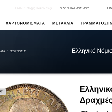
EMAIL: info@greekcoins.gr
Ο ΛΟΓΑΡΙΑΣΜΟΣ ΜΟΥ
|
LO
ΧΑΡΤΟΝΟΜΙΣΜΑΤΑ
ΜΕΤΑΛΛΙΑ
ΓΡΑΜΜΑΤΟΣΗ
Ελληνικό Νόμι
ΑΤΑ
ΓΕΏΡΓΙΟΣ Α'
Ελληνικ
UT
Δραχμέ