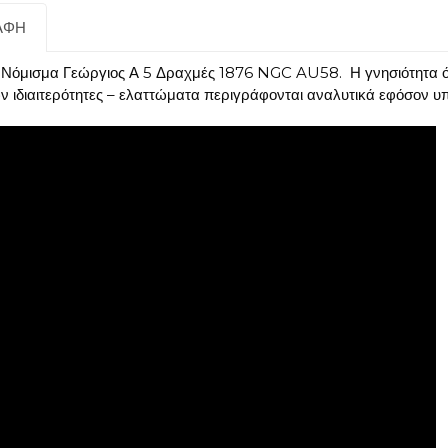
ΑΦΉ
 Νόμισμα Γεώργιος Α 5 Δραχμές 1876 NGC AU58. Η γνησιότητα ό
ν ιδιαιτερότητες – ελαττώματα περιγράφονται αναλυτικά εφόσον υ