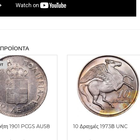
 ΠΡΟΪΌΝΤΑ
UT
ρήτη 1901 PCGS AU58
10 Δραχμές 1973Β UNC