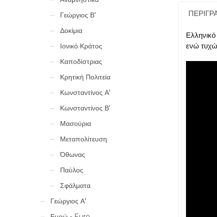
ΠΕΡΙΓΡ
Γεώργιος Β'
Δοκίμια
Ελληνικό
ενώ τυχώ
Ιονικό Κράτος
Καποδίστριας
Κρητική Πολιτεία
Κωνσταντίνος Α'
Κωνσταντίνος Β'
Μασούρια
Μεταπολίτευση
Όθωνας
Παύλος
Σφάλματα
Γεώργιος Α'
Ευρώ - Euro