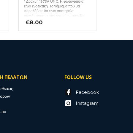
1 Δραχμή 1973Α UNC. Η φωτογραφία
είναι ενδεικτική. Το νόμισμα που θα
παραλάβετε θα είναι αυστηρώς
ακυκλοφόρητο από μασούρι τραπέζης.
€
8.00
ΣΗ ΠΕΛΑΤΩΝ
FOLLOW US
οθέσεις
Facebook
γορών
Instagram
μου