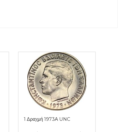
1 Δραχμή 1973Α UNC