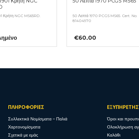
 1901 Κρήτη NGC
50 Λεπτά 1970 PCGS MS65
D
901 Κρήτη NGC MS65RD.
50 Λεπτά 1970 PCGS MS65. Cert. No.
81404970
λημένο
€
60.00
ΠΛΗΡΟΦΟΡΙΕΣ
ΕΞΥΠΗΡΕΤΗ
Συλλεκτικά Νομίσματα – Παλιά
Όροι και προυπ
Χαρτονομίσματα
Ολοκλήρωση α
Σχετικά με εμάς
Καλάθι