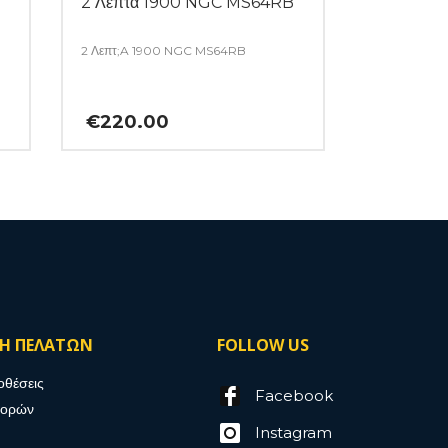
2 Λεπτα 1900 NGC MS64RB
2 Λεπτ;A 1900 NGC MS64RB
€
220.00
ΣΗ ΠΕΛΑΤΩΝ
FOLLOW US
οθέσεις
Facebook
γορών
Instagram