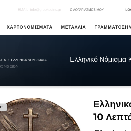
EMAIL: info@greekcoins.gr
Ο ΛΟΓΑΡΙΑΣΜΟΣ ΜΟΥ
|
LO
ΧΑΡΤΟΝΟΜΙΣΜΑΤΑ
ΜΕΤΑΛΛΙΑ
ΓΡΑΜΜΑΤΟΣΗ
Ελληνικό Νόμισμα 
ΑΤΑ
ΕΛΛΗΝΙΚΆ ΝΟΜΊΣΜΑΤΑ
GC MS 62BN
Ελληνικ
UT
10 Λεπτ