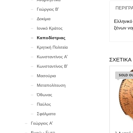
ΠΕΡΙΓΡ
Γεώργιος Β'
Δοκίμια
Ελληνικό
ξένων νο
Ιονικό Κράτος
Καποδίστριας
Κρητική Πολιτεία
Κωνσταντίνος Α'
ΣΧΕΤΙΚΆ
Κωνσταντίνος Β'
Μασούρια
SOLD O
Μεταπολίτευση
Όθωνας
Παύλος
Σφάλματα
Γεώργιος Α'
Ευρώ - Euro